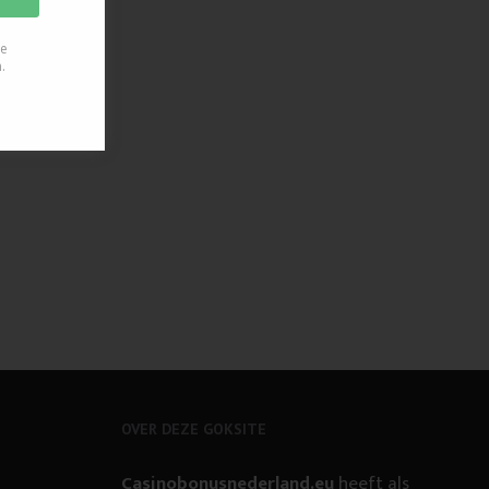
te
.
OVER DEZE GOKSITE
Casinobonusnederland.eu
heeft als