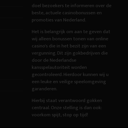
doel bezoekers te informeren over de
beste, actuele casinobonussen en
promoties van Nederland.
Het is belangrijk om aan te geven dat
wij alleen bonussen tonen van online
casino's die in het bezit zijn van een
vergunning. Dit zijn gokbedrijven die
door de Nederlandse
kansspelautoriteit worden
gecontroleerd. Hierdoor kunnen wij u
een leuke en veilige speelomgeving
garanderen.
Hierbij staat verantwoord gokken
centraal. Onze stelling is dan ook:
voorkom spijt, stop op tijd!