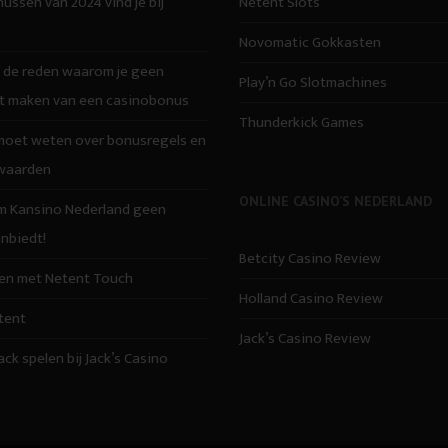
ussen van 2024 vind je bij
Netent Slots
Novomatic Gokkasten
 is de reden waarom je geen
Play’n Go Slotmachines
t maken van een casinobonus
Thunderkick Games
 moet weten over bonusregels en
waarden
ONLINE CASINO’S NEDERLAND
om Kansino Nederland geen
nbiedt!
Betcity Casino Review
en met Netent Touch
Holland Casino Review
tent
Jack’s Casino Review
ack spelen bij Jack’s Casino