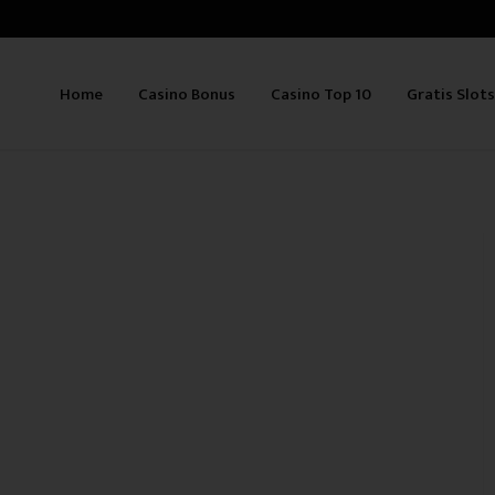
Home
Casino Bonus
Casino Top 10
Gratis Slot