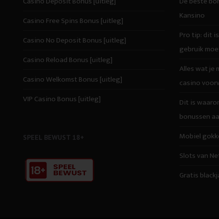
Casino Deposit Bonus [uitleg]
De beste bon
Kansino
Casino Free Spins Bonus [uitleg]
Pro tip: dit
Casino No Deposit Bonus [uitleg]
gebruik moe
Casino Reload Bonus [uitleg]
Alles wat je
Casino Welkomst Bonus [uitleg]
casino voor
VIP Casino Bonus [uitleg]
Dit is waar
bonussen aa
Mobiel gokk
SPEEL BEWUST 18+
Slots van Ne
Gratis blackj