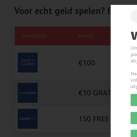
Voor echt geld spelen? Bezoek
W
BONUS
AANBIEDER
Om
jaa
als
€100
Naa
vo
ui
€10 GRATIS
150 FREE SPINS