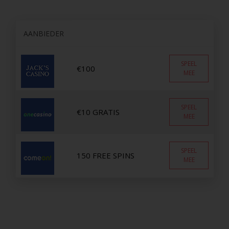
AANBIEDER
SPEEL
€100
MEE
SPEEL
€10 GRATIS
MEE
SPEEL
150 FREE SPINS
MEE