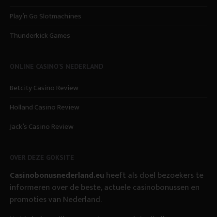
Play’n Go Slotmachines
Thunderkick Games
ONLINE CASINO’S NEDERLAND
Betcity Casino Review
Holland Casino Review
Jack’s Casino Review
OVER DEZE GOKSITE
Casinobonusnederland.eu
heeft als doel bezoekers te
informeren over de beste, actuele casinobonussen en
promoties van Nederland.