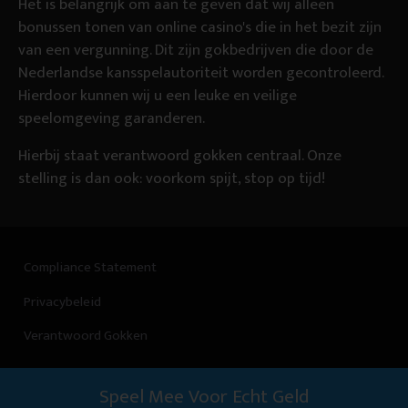
Het is belangrijk om aan te geven dat wij alleen
bonussen tonen van online casino's die in het bezit zijn
van een vergunning. Dit zijn gokbedrijven die door de
Nederlandse kansspelautoriteit worden gecontroleerd.
Hierdoor kunnen wij u een leuke en veilige
speelomgeving garanderen.
Hierbij staat verantwoord gokken centraal. Onze
stelling is dan ook: voorkom spijt, stop op tijd!
Compliance Statement
Privacybeleid
Verantwoord Gokken
Speel Mee Voor Echt Geld