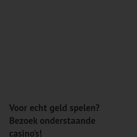
Voor echt geld spelen?
Bezoek onderstaande
casino’s!