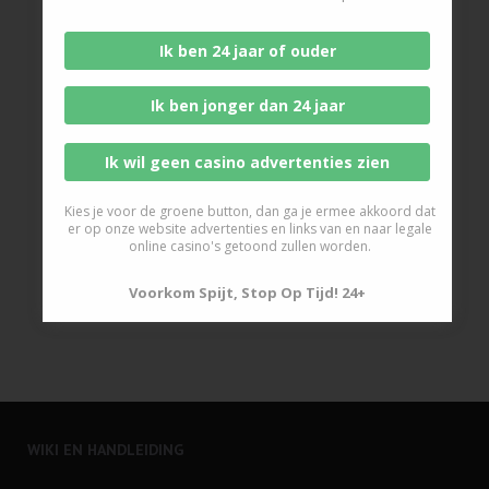
Ik ben 24 jaar of ouder
Ik ben jonger dan 24 jaar
Ik wil geen casino advertenties zien
Kies je voor de groene button, dan ga je ermee akkoord dat
er op onze website advertenties en links van en naar legale
online casino's getoond zullen worden.
Voorkom Spijt, Stop Op Tijd! 24+
WIKI EN HANDLEIDING