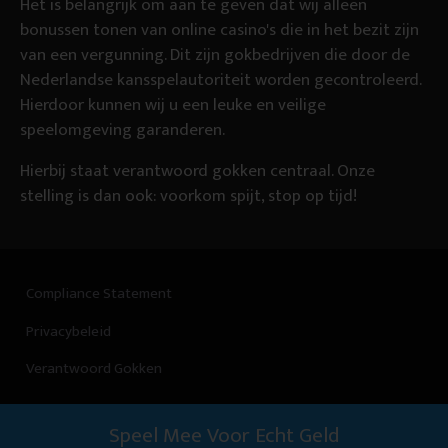
Het is belangrijk om aan te geven dat wij alleen
bonussen tonen van online casino's die in het bezit zijn
van een vergunning. Dit zijn gokbedrijven die door de
Nederlandse kansspelautoriteit worden gecontroleerd.
Hierdoor kunnen wij u een leuke en veilige
speelomgeving garanderen.
Hierbij staat verantwoord gokken centraal. Onze
stelling is dan ook: voorkom spijt, stop op tijd!
Compliance Statement
Privacybeleid
Verantwoord Gokken
Speel Mee Voor Echt Geld