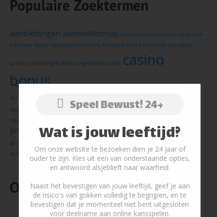
Populaire Zoektermen
aanbiedingen
aanmeldbonus
advertenties verkopen
artikelen
schrijven
beste casinobonus
betcity
betcity bonus
betcity live
blackjack
casino
spelen
bonusregels
bonus regels
bonus tips
bonus
cryptocurrency
dropshipping
evolution gaming
geld
gratis gokken
verdienen
gokkasten spelen
jack's casino
jacks.nl
Speel Bewust! 24+
kansino
kansino.nl
kansino bonus
korting
kaartspel
live
casino
mobiel gokken
nadelen
netent
net entertainment
netent touch
Wat is jouw leeftijd?
promoties
registratie bonus
restricties
slots
smartphone casino
videoslots
spelregels
stockfotos
strategie
tablet gokken
tafelspel
Om onze website te bezoeken dien je 24 jaar of
voorwaarden
webshop starten
ouder te zijn. Kies uit een van onderstaande opties,
en antwoord alsjeblieft naar waarheid.
Onze Aanrader
Naast het bevestigen van jouw leeftijd, geef je aan
de risico's van gokken volledig te begrijpen, en te
bevestigen dat je momenteel niet bent uitgesloten
voor deelname aan online kansspelen.