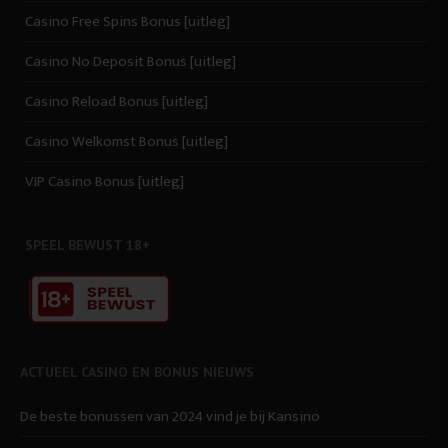
Casino Free Spins Bonus [uitleg]
Casino No Deposit Bonus [uitleg]
Casino Reload Bonus [uitleg]
Casino Welkomst Bonus [uitleg]
VIP Casino Bonus [uitleg]
SPEEL BEWUST 18+
ACTUEEL CASINO EN BONUS NIEUWS
De beste bonussen van 2024 vind je bij Kansino