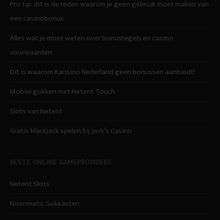
Pro tip: dit is de reden waarom je geen gebruik moet maken van
een casinobonus
Alles wat je moet weten over bonusregels en casino
voorwaarden
Dit is waarom Kansino Nederland geen bonussen aanbiedt!
Mobiel gokken met Netent Touch
Slots van Netent
Gratis blackjack spelen bij Jack’s Casino
BESTE ONLINE GAMEPROVIDERS
Netent Slots
Novomatic Gokkasten