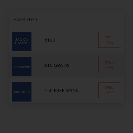
AANBIEDER
SPEEL
€100
MEE
SPEEL
€10 GRATIS
MEE
SPEEL
150 FREE SPINS
MEE