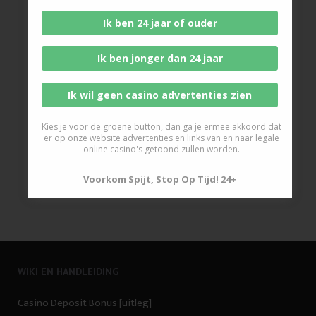
Ik ben 24 jaar of ouder
Ik ben jonger dan 24 jaar
Ik wil geen casino advertenties zien
Kies je voor de groene button, dan ga je ermee akkoord dat
er op onze website advertenties en links van en naar legale
online casino's getoond zullen worden.
Voorkom Spijt, Stop Op Tijd! 24+
WIKI EN HANDLEIDING
Casino Deposit Bonus [uitleg]