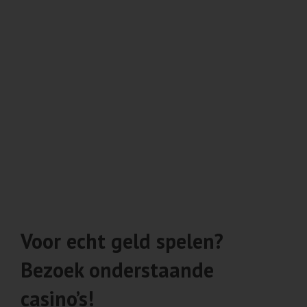
Voor echt geld spelen?
Bezoek onderstaande
casino’s!