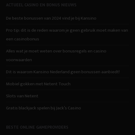
ACTUEEL CASINO EN BONUS NIEUWS
De beste bonussen van 2024 vind je bij Kansino
Pro tip: dit is de reden waarom je geen gebruik moet maken van
een casinobonus
Alles wat je moet weten over bonusregels en casino
voorwaarden
Dit is waarom Kansino Nederland geen bonussen aanbiedt!
Mobiel gokken met Netent Touch
Slots van Netent
Gratis blackjack spelen bij Jack’s Casino
BESTE ONLINE GAMEPROVIDERS