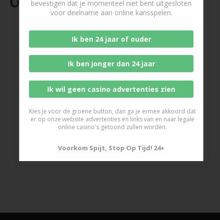
Onze Aanrader
bevestigen dat je momenteel niet bent uitgesloten
voor deelname aan online kansspelen.
Ik ben 24 jaar of ouder
Ik ben jonger dan 24 jaar
Ik wil geen casino advertenties zien
Kies je voor de groene button, dan ga je ermee akkoord dat
er op onze website advertenties en links van en naar legale
online casino's getoond zullen worden.
Voorkom Spijt, Stop Op Tijd! 24+