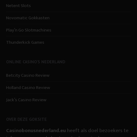
Netent Slots
Novomatic Gokkasten
Play’n Go Slotmachines
Thunderkick Games
ONLINE CASINO’S NEDERLAND
Betcity Casino Review
Holland Casino Review
Jack’s Casino Review
OVER DEZE GOKSITE
Casinobonusnederland.eu
heeft als doel bezoekers te