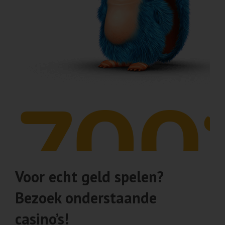
Voor echt geld spelen?
Bezoek onderstaande
casino’s!