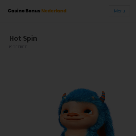
Menu
Hot Spin
ISOFTBET