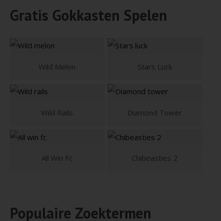
Gratis Gokkasten Spelen
Wild Melon
Stars Luck
Wild Rails
Diamond Tower
All Win Fc
Chibeasties 2
Populaire Zoektermen