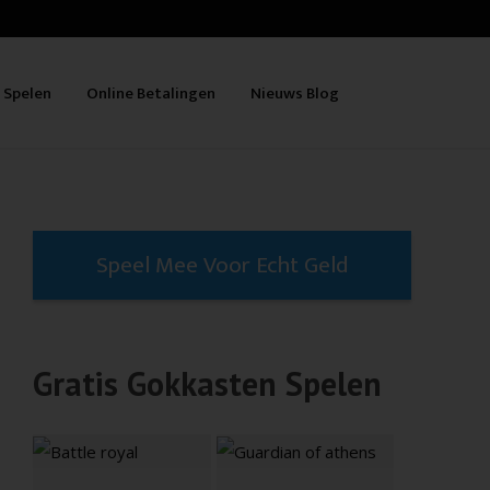
s Spelen
Online Betalingen
Nieuws Blog
Speel Mee Voor Echt Geld
Gratis Gokkasten Spelen