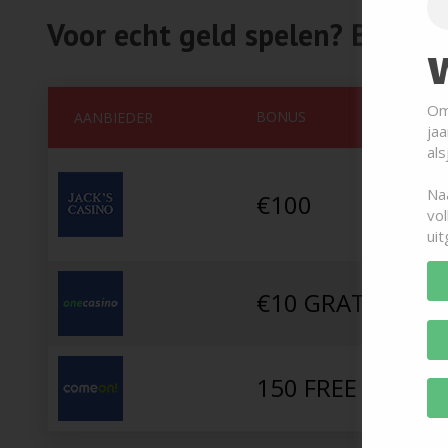
Voor echt geld spelen? Bezoek
W
Om
BONUS
AANBIEDER
jaa
als
Naa
€100
vo
ui
€10 GRATIS
150 FREE SPINS