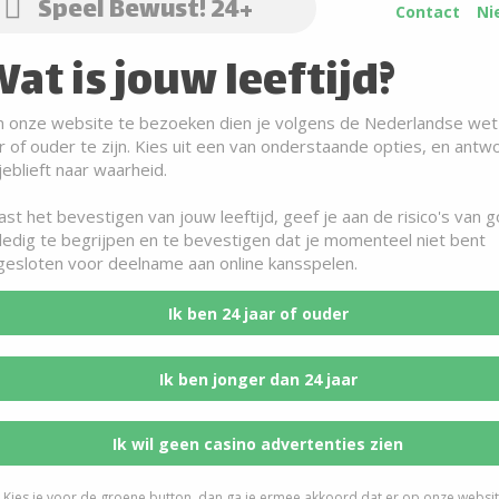
Speel Bewust! 24+
Contact
Ni
 onderstaande casino’s!
at is jouw leeftijd?
 onze website te bezoeken dien je volgens de Nederlandse wet
REVIEW SCORE
r of ouder te zijn. Kies uit een van onderstaande opties, en antw
jeblieft naar waarheid.
st het bevestigen van jouw leeftijd, geef je aan de risico's van 
SPEEL MEE
lledig te begrijpen en te bevestigen dat je momenteel niet bent
tgesloten voor deelname aan online kansspelen.
Ik ben 24 jaar of ouder
SPEEL MEE
Ik ben jonger dan 24 jaar
SPEEL MEE
Ik wil geen casino advertenties zien
Kies je voor de groene button, dan ga je ermee akkoord dat er op onze websi