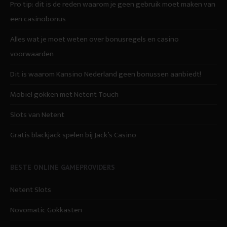
Pro tip: dit is de reden waarom je geen gebruik moet maken van
een casinobonus
Alles wat je moet weten over bonusregels en casino
voorwaarden
Dit is waarom Kansino Nederland geen bonussen aanbiedt!
Mobiel gokken met Netent Touch
Slots van Netent
Gratis blackjack spelen bij Jack’s Casino
BESTE ONLINE GAMEPROVIDERS
Netent Slots
Novomatic Gokkasten