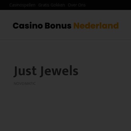
Casinospellen
Gratis Gokken
Over Ons
Just Jewels
NOVOMATIC