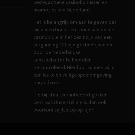
beste, actuele casinobonussen en
promoties van Nederland.
Het is belangrijk om aan te geven dat
wij alleen bonussen tonen van online
casino's die in het bezit zijn van een
vergunning. Dit zijn gokbedrijven die
door de Nederlandse
kansspelautoriteit worden
gecontroleerd. Hierdoor kunnen wij u
een leuke en veilige speelomgeving
garanderen.
Hierbij staat verantwoord gokken
centraal. Onze stelling is dan ook:
voorkom spijt, stop op tijd!