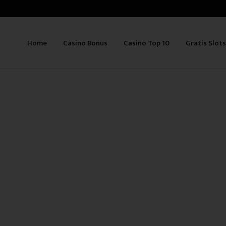
Home
Casino Bonus
Casino Top 10
Gratis Slot