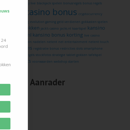
bonus
betcity live
blackjack spelen
bonusregels
bonus regels
casino bonus
euws
bonus tips
cryptocurrency
dropshipping
evolution gaming
geld verdienen
gokkasten spelen
gratis gokken
kansino
jack's casino
jacks.nl
kaartspel
kansino.nl
kansino bonus
korting
live casino
 24
mobiel gokken
nadelen
netent
net entertainment
netent touch
oord
promoties
registratie bonus
restricties
slots
smartphone
casino
spelregels
stockfotos
strategie
tablet gokken
tafelspel
videoslots
voorwaarden
webshop starten
gokken
Onze Aanrader