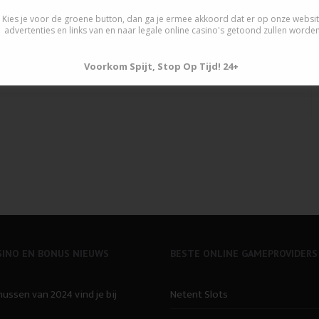
Kies je voor de groene button, dan ga je ermee akkoord dat er op onze websi
advertenties en links van en naar legale online casino's getoond zullen worden
Voorkom Spijt, Stop Op Tijd! 24+
SINO EN BONUS NIEUWS
BESTE ONLINE GAMEPROVIDERS
ussen van 2024 vind je bij
Netent Slots