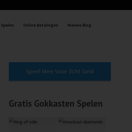
s Spelen
Online Betalingen
Nieuws Blog
Speel Mee Voor Echt Geld
Gratis Gokkasten Spelen