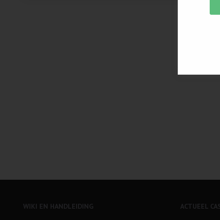
WIKI EN HANDLEIDING
ACTUEEL CA