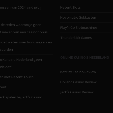
ussen van 2024 vind je bij
Netent Slots
Novomatic Gokkasten
 is de reden waarom je geen
Play’n Go Slotmachines
t maken van een casinobonus
Thunderkick Games
 moet weten over bonusregels en
waarden
ONLINE CASINO’S NEDERLAND
om Kansino Nederland geen
nbiedt!
Betcity Casino Review
en met Netent Touch
Holland Casino Review
tent
Jack’s Casino Review
ack spelen bij Jack’s Casino