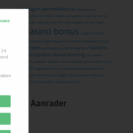
aanbiedingen
aanmeldbonus
advertenties
verkopen
artikelen schrijven
beste casinobonus
betcity
betcity
euws
bonus
betcity live
blackjack spelen
bonusregels
bonus regels
casino bonus
bonus tips
cryptocurrency
dropshipping
evolution gaming
geld verdienen
gokkasten spelen
gratis gokken
kansino
jack's casino
jacks.nl
kaartspel
 24
kansino.nl
kansino bonus
korting
live casino
oord
mobiel gokken
nadelen
netent
net entertainment
netent touch
promoties
registratie bonus
restricties
slots
smartphone
gokken
casino
spelregels
stockfotos
strategie
tablet gokken
tafelspel
videoslots
voorwaarden
webshop starten
Onze Aanrader