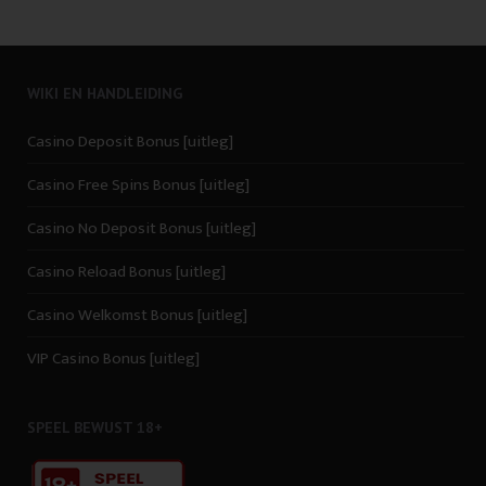
WIKI EN HANDLEIDING
Casino Deposit Bonus [uitleg]
Casino Free Spins Bonus [uitleg]
Casino No Deposit Bonus [uitleg]
Casino Reload Bonus [uitleg]
Casino Welkomst Bonus [uitleg]
VIP Casino Bonus [uitleg]
SPEEL BEWUST 18+