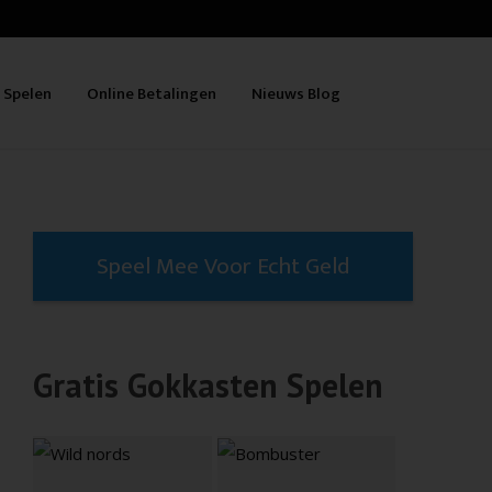
s Spelen
Online Betalingen
Nieuws Blog
Speel Mee Voor Echt Geld
Gratis Gokkasten Spelen