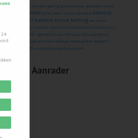
euws
dropshipping
evolution gaming
geld verdienen
gokkasten spelen
gratis gokken
kansino
jack's casino
jacks.nl
kaartspel
kansino.nl
kansino bonus
korting
live casino
mobiel gokken
nadelen
netent
net entertainment
netent touch
promoties
 24
registratie bonus
restricties
slots
smartphone
oord
casino
spelregels
stockfotos
strategie
tablet gokken
tafelspel
videoslots
voorwaarden
webshop starten
gokken
Onze Aanrader
te