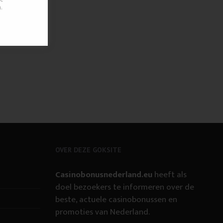
.
OVER DEZE GOKSITE
Casinobonusnederland.eu
heeft als
doel bezoekers te informeren over de
beste, actuele casinobonussen en
promoties van Nederland.