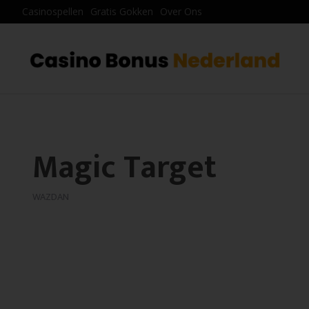
Casinospellen
Gratis Gokken
Over Ons
Magic Target
WAZDAN