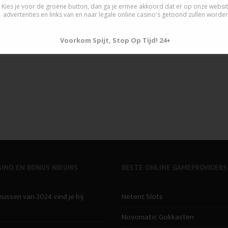
Kies je voor de groene button, dan ga je ermee akkoord dat er op onze websi
advertenties en links van en naar legale online casino's getoond zullen worden
Voorkom Spijt, Stop Op Tijd! 24+
SINO EN BONUS NIEUWS
BESTE ONLINE GAMEPROVIDERS
ussen van 2024 vind je bij
Netent Slots
Novomatic Gokkasten