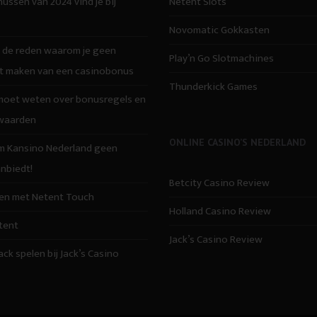
ussen van 2024 vind je bij
Netent Slots
Novomatic Gokkasten
 is de reden waarom je geen
Play’n Go Slotmachines
t maken van een casinobonus
Thunderkick Games
 moet weten over bonusregels en
waarden
ONLINE CASINO’S NEDERLAND
om Kansino Nederland geen
nbiedt!
Betcity Casino Review
en met Netent Touch
Holland Casino Review
tent
Jack’s Casino Review
ack spelen bij Jack’s Casino