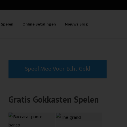
s Spelen
Online Betalingen
Nieuws Blog
Speel Mee Voor Echt Geld
Gratis Gokkasten Spelen