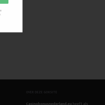
te
.
OVER DEZE GOKSITE
Casinobonusnederland.eu
heeft als