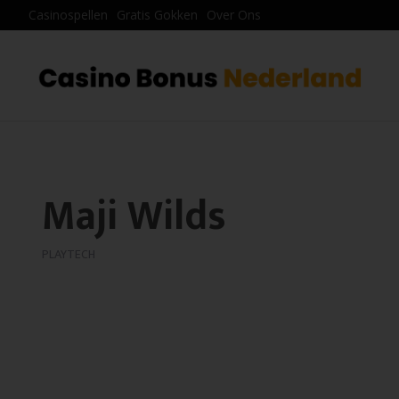
Casinospellen
Gratis Gokken
Over Ons
Maji Wilds
PLAYTECH