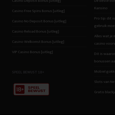
Casino Deposit Bonus [uitleg]
De beste bon
Kansino
Casino Free Spins Bonus [uitleg]
Pro tip: dit
Casino No Deposit Bonus [uitleg]
gebruik moe
Casino Reload Bonus [uitleg]
Alles wat je
Casino Welkomst Bonus [uitleg]
casino voor
VIP Casino Bonus [uitleg]
Dit is waar
bonussen aa
Mobiel gokk
SPEEL BEWUST 18+
Slots van Ne
Gratis blackj