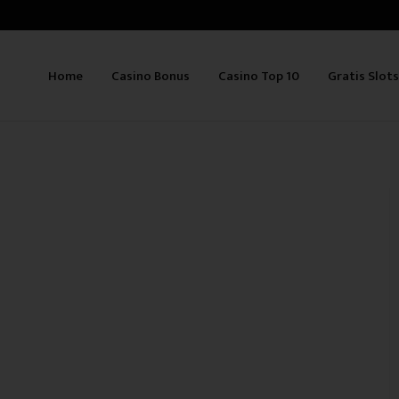
Home
Casino Bonus
Casino Top 10
Gratis Slot