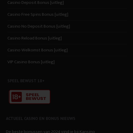
Casino Deposit Bonus [uitleg]
Casino Free Spins Bonus [uitleg]
Casino No Deposit Bonus [uitleg]
Casino Reload Bonus [uitleg]
Casino Welkomst Bonus [uitleg]
VIP Casino Bonus [uitleg]
SPEEL BEWUST 18+
ACTUEEL CASINO EN BONUS NIEUWS
De beste bonussen van 2024 vind je bij Kansino