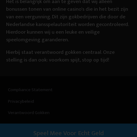
Het is belangrijk om aan te geven dat wij alleen
bonussen tonen van online casino's die in het bezit zijn
van een vergunning. Dit zijn gokbedrijven die door de
Nederlandse kansspelautoriteit worden gecontroleerd.
Hierdoor kunnen wij u een leuke en veilige
speelomgeving garanderen.
Hierbij staat verantwoord gokken centraal. Onze
stelling is dan ook: voorkom spijt, stop op tijd!
Compliance Statement
Privacybeleid
Verantwoord Gokken
Speel Mee Voor Echt Geld