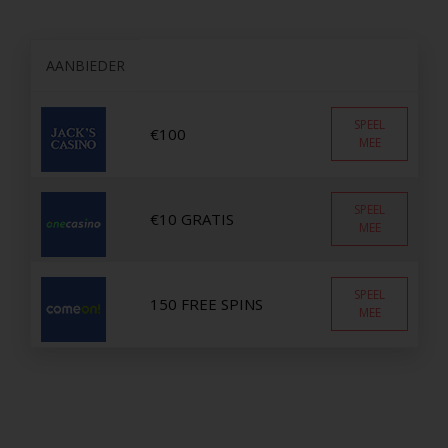
AANBIEDER
SPEEL
€100
MEE
SPEEL
€10 GRATIS
MEE
SPEEL
150 FREE SPINS
MEE