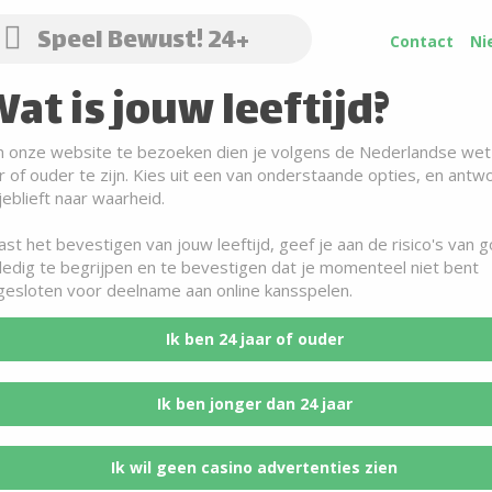
 onderstaande casino’s!
Speel Bewust! 24+
Contact
Ni
at is jouw leeftijd?
REVIEW SCORE
 onze website te bezoeken dien je volgens de Nederlandse wet
r of ouder te zijn. Kies uit een van onderstaande opties, en antw
jeblieft naar waarheid.
SPEEL MEE
st het bevestigen van jouw leeftijd, geef je aan de risico's van 
lledig te begrijpen en te bevestigen dat je momenteel niet bent
tgesloten voor deelname aan online kansspelen.
SPEEL MEE
Ik ben 24 jaar of ouder
Ik ben jonger dan 24 jaar
SPEEL MEE
Ik wil geen casino advertenties zien