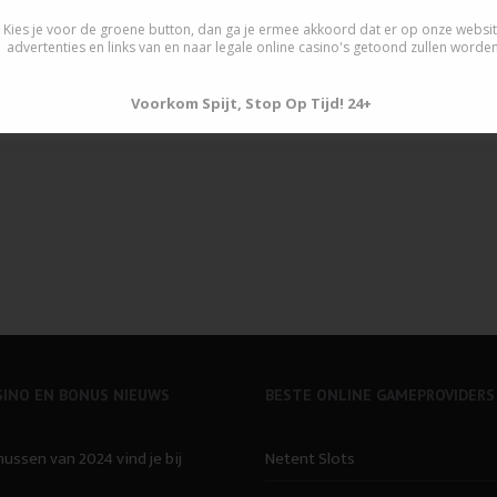
Kies je voor de groene button, dan ga je ermee akkoord dat er op onze websi
advertenties en links van en naar legale online casino's getoond zullen worden
Voorkom Spijt, Stop Op Tijd! 24+
SINO EN BONUS NIEUWS
BESTE ONLINE GAMEPROVIDERS
ussen van 2024 vind je bij
Netent Slots