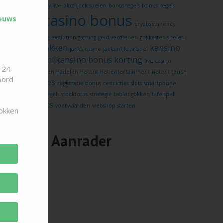
bonus
betcity live
blackjack spelen
bonusregels
bonus regels
casino bonus
euws
bonus tips
cryptocurrency
dropshipping
evolution gaming
geld verdienen
gokkasten spelen
gratis gokken
kansino
jack's casino
jacks.nl
kaartspel
kansino.nl
kansino bonus
korting
live casino
 24
mobiel gokken
nadelen
netent
net entertainment
netent touch
oord
promoties
registratie bonus
restricties
slots
smartphone
casino
spelregels
stockfotos
strategie
tablet gokken
tafelspel
videoslots
voorwaarden
webshop starten
gokken
Onze Aanrader