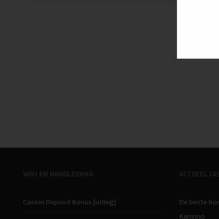
WIKI EN HANDLEIDING
ACTUEEL CA
Casino Deposit Bonus [uitleg]
De beste bon
Kansino