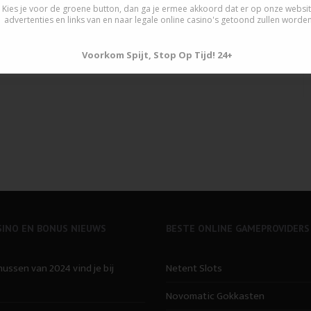
Kies je voor de groene button, dan ga je ermee akkoord dat er op onze websi
advertenties en links van en naar legale online casino's getoond zullen worden
Voorkom Spijt, Stop Op Tijd! 24+
SINO EN BONUS NIEUWS
BESTE ONLINE GAMEPROVIDERS
ussen van 2024 vind je bij
Netent Slots
Novomatic Gokkasten