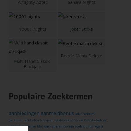
Almighty Aztec
Sahara Nights
10001 Nights
Joker Strike
Beetle Mania Deluxe
Multi Hand Classic 
Blackjack
Populaire Zoektermen
aanbiedingen
aanmeldbonus
advertenties
verkopen
artikelen schrijven
beste casinobonus
betcity
betcity
bonus
betcity live
blackjack spelen
bonusregels
bonus regels