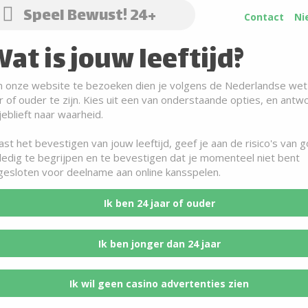
Speel Bewust! 24+
Contact
Ni
 onderstaande casino’s!
at is jouw leeftijd?
REVIEW SCORE
 onze website te bezoeken dien je volgens de Nederlandse wet
r of ouder te zijn. Kies uit een van onderstaande opties, en antw
jeblieft naar waarheid.
SPEEL MEE
st het bevestigen van jouw leeftijd, geef je aan de risico's van 
lledig te begrijpen en te bevestigen dat je momenteel niet bent
tgesloten voor deelname aan online kansspelen.
Ik ben 24 jaar of ouder
SPEEL MEE
Ik ben jonger dan 24 jaar
SPEEL MEE
Ik wil geen casino advertenties zien