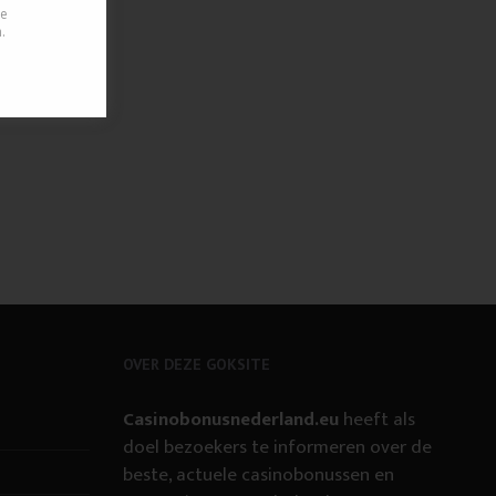
te
.
OVER DEZE GOKSITE
Casinobonusnederland.eu
heeft als
doel bezoekers te informeren over de
beste, actuele casinobonussen en