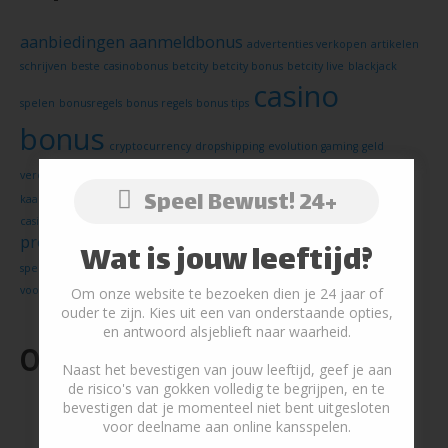
aanbiedingen
aanmeldbonus
advertenties verkopen
artikelen
schrijven
beste casinobonus
betcity
betcity bonus
betcity live
blackjack
casino
spelen
bonusregels
bonus regels
bonus tips
bonus
cryptocurrency
dropshipping
evolution gaming
geld
gratis gokken
verdienen
gokkasten spelen
jack's casino
jacks.nl
Speel Bewust! 24+
kansino
kansino.nl
kansino bonus
korting
kaartspel
live
casino
mobiel gokken
nadelen
netent
net entertainment
netent touch
promoties
Wat is jouw leeftijd?
registratie bonus
restricties
slots
smartphone casino
videoslots
spelregels
stockfotos
strategie
tablet gokken
tafelspel
voorwaarden
webshop starten
Om onze website te bezoeken dien je 24 jaar of
ouder te zijn. Kies uit een van onderstaande opties,
en antwoord alsjeblieft naar waarheid.
Onze Aanrader
Naast het bevestigen van jouw leeftijd, geef je aan
de risico's van gokken volledig te begrijpen, en te
bevestigen dat je momenteel niet bent uitgesloten
voor deelname aan online kansspelen.