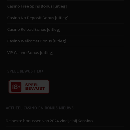
Casino Free Spins Bonus [uitleg]
Casino No Deposit Bonus [uitleg]
Casino Reload Bonus [uitleg]
Casino Welkomst Bonus [uitleg]
VIP Casino Bonus [uitleg]
SPEEL BEWUST 18+
ACTUEEL CASINO EN BONUS NIEUWS
De beste bonussen van 2024 vind je bij Kansino