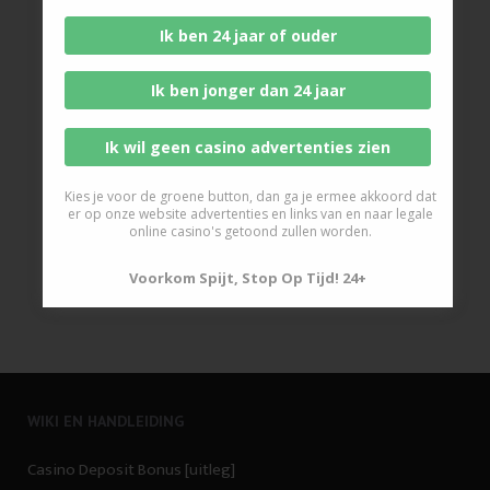
Ik ben 24 jaar of ouder
Ik ben jonger dan 24 jaar
Ik wil geen casino advertenties zien
Kies je voor de groene button, dan ga je ermee akkoord dat
er op onze website advertenties en links van en naar legale
online casino's getoond zullen worden.
Voorkom Spijt, Stop Op Tijd! 24+
WIKI EN HANDLEIDING
Casino Deposit Bonus [uitleg]