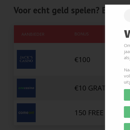
Voor echt geld spelen? Bezoek
W
BONUS
AANBIEDER
Om
jaa
als
€100
Naa
vo
ui
€10 GRATIS
150 FREE SPINS