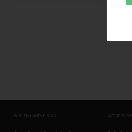
WIKI EN HANDLEIDING
ACTUEEL CA