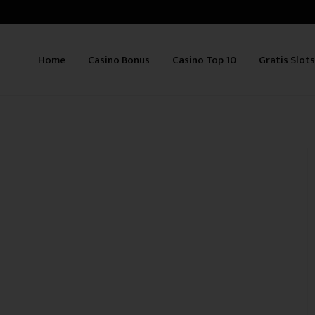
Home
Casino Bonus
Casino Top 10
Gratis Slot