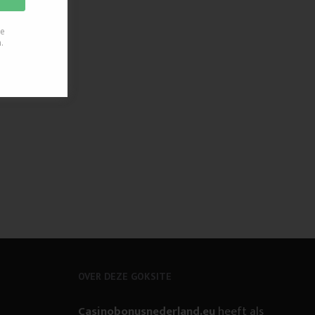
te
.
OVER DEZE GOKSITE
Casinobonusnederland.eu
heeft als