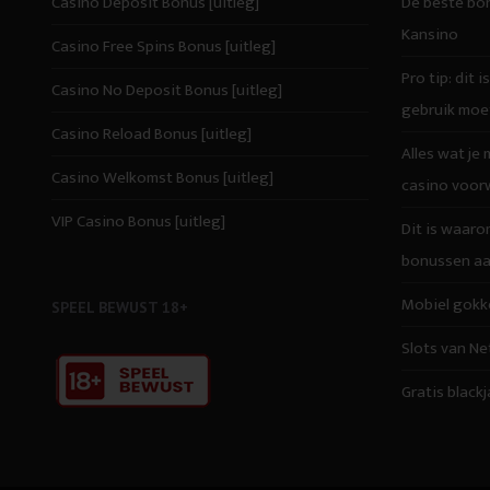
Casino Deposit Bonus [uitleg]
De beste bon
Kansino
Casino Free Spins Bonus [uitleg]
Pro tip: dit
Casino No Deposit Bonus [uitleg]
gebruik moe
Casino Reload Bonus [uitleg]
Alles wat je
Casino Welkomst Bonus [uitleg]
casino voor
VIP Casino Bonus [uitleg]
Dit is waar
bonussen aa
Mobiel gokk
SPEEL BEWUST 18+
Slots van Ne
Gratis blackj