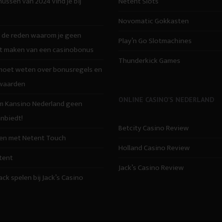
ussen van 2024 vind je bij
Netent Slots
Novomatic Gokkasten
 is de reden waarom je geen
Play’n Go Slotmachines
t maken van een casinobonus
Thunderkick Games
 moet weten over bonusregels en
waarden
ONLINE CASINO’S NEDERLAND
om Kansino Nederland geen
nbiedt!
Betcity Casino Review
en met Netent Touch
Holland Casino Review
tent
Jack’s Casino Review
ack spelen bij Jack’s Casino