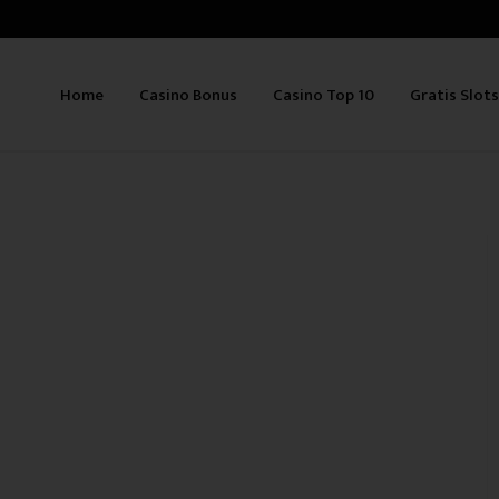
Home
Casino Bonus
Casino Top 10
Gratis Slot