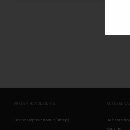
WIKI EN HANDLEIDING
ACTUEEL CA
Casino Deposit Bonus [uitleg]
De beste bon
Kansino