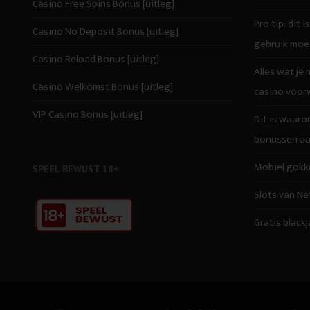
Casino Free Spins Bonus [uitleg]
Pro tip: dit
Casino No Deposit Bonus [uitleg]
gebruik moe
Casino Reload Bonus [uitleg]
Alles wat je
Casino Welkomst Bonus [uitleg]
casino voor
VIP Casino Bonus [uitleg]
Dit is waar
bonussen aa
Mobiel gokk
SPEEL BEWUST 18+
Slots van Ne
Gratis blackj