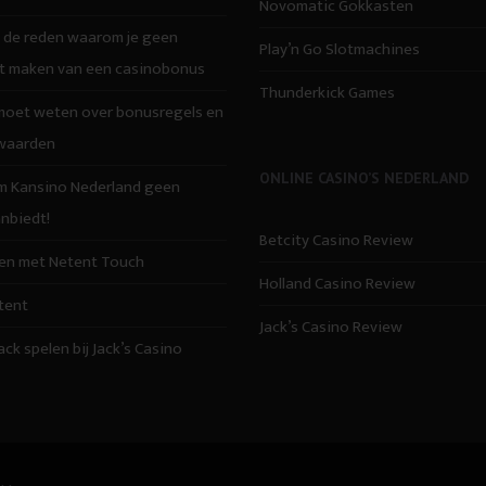
Novomatic Gokkasten
 is de reden waarom je geen
Play’n Go Slotmachines
t maken van een casinobonus
Thunderkick Games
 moet weten over bonusregels en
waarden
ONLINE CASINO’S NEDERLAND
om Kansino Nederland geen
nbiedt!
Betcity Casino Review
en met Netent Touch
Holland Casino Review
tent
Jack’s Casino Review
ack spelen bij Jack’s Casino