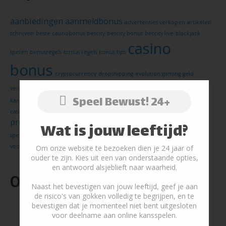
aanbiedingen
aanmeldbonus
advertenties verkopen
artikelen
schrijven
beste casinobonus
betcity
betcity bonus
betcity live
blackjack
casino
spelen
bonusregels
bonus regels
bonus tips
bonus
cryptocurrency
dropshipping
evolution gaming
geld
gratis gokken
verdienen
gokkasten spelen
jack's casino
jacks.nl
Speel Bewust! 24+
kansino
kansino.nl
kansino bonus
korting
kaartspel
live
casino
mobiel gokken
nadelen
netent
net entertainment
netent touch
promoties
Wat is jouw leeftijd?
registratie bonus
restricties
slots
smartphone casino
videoslots
spelregels
stockfotos
strategie
tablet gokken
tafelspel
voorwaarden
webshop starten
Om onze website te bezoeken dien je 24 jaar of
ouder te zijn. Kies uit een van onderstaande opties,
en antwoord alsjeblieft naar waarheid.
Onze Aanrader
Naast het bevestigen van jouw leeftijd, geef je aan
de risico's van gokken volledig te begrijpen, en te
bevestigen dat je momenteel niet bent uitgesloten
voor deelname aan online kansspelen.