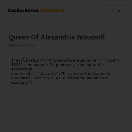
Menu
Queen Of Alexandria Wowpot!
MICROGAMING