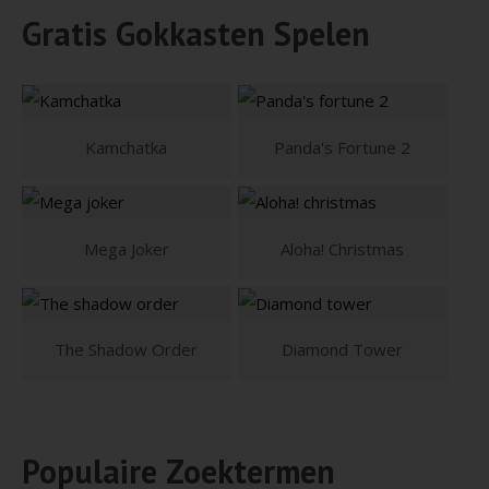
Gratis Gokkasten Spelen
Kamchatka
Panda's Fortune 2
Mega Joker
Aloha! Christmas
The Shadow Order
Diamond Tower
Populaire Zoektermen