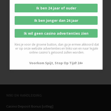
Ik ben 24 jaar of ouder
Ik ben jonger dan 24 jaar
Ik wil geen casino advertenties zien
Kies je voor de groene button, dan ga je ermee akkoord dat
er op onze website advertenties en links van en naar legale
online casino's getoond zullen worden.
Voorkom Spijt, Stop Op Tijd! 24+
WIKI EN HANDLEIDING
Casino Deposit Bonus [uitleg]