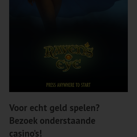
Voor echt geld spelen?
Bezoek onderstaande
casino’s!