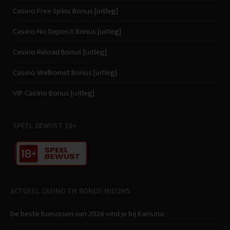
Casino Free Spins Bonus [uitleg]
Casino No Deposit Bonus [uitleg]
Casino Reload Bonus [uitleg]
Casino Welkomst Bonus [uitleg]
VIP Casino Bonus [uitleg]
SPEEL BEWUST 18+
ACTUEEL CASINO EN BONUS NIEUWS
De beste bonussen van 2024 vind je bij Kansino