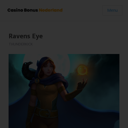
Menu
Ravens Eye
THUNDERKICK