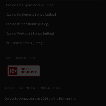
Casino Free Spins Bonus [uitleg]
Casino No Deposit Bonus [uitleg]
Casino Reload Bonus [uitleg]
Casino Welkomst Bonus [uitleg]
VIP Casino Bonus [uitleg]
SPEEL BEWUST 18+
ACTUEEL CASINO EN BONUS NIEUWS
De beste bonussen van 2024 vind je bij Kansino