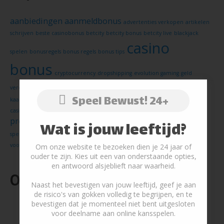
aanbiedingen
aanmeldbonus
advertenties verkopen
artikelen
schrijven
beste casinobonus
betcity
betcity bonus
betcity live
blackjack
casino
spelen
bonusregels
bonus regels
bonus tips
bonus
cryptocurrency
dropshipping
evolution gaming
geld
gratis gokken
verdienen
gokkasten spelen
jack's casino
jacks.nl
Speel Bewust! 24+
kansino
kansino.nl
kansino bonus
korting
kaartspel
live
casino
mobiel gokken
nadelen
netent
net entertainment
netent touch
promoties
Wat is jouw leeftijd?
registratie bonus
restricties
slots
smartphone casino
videoslots
spelregels
stockfotos
strategie
tablet gokken
tafelspel
voorwaarden
webshop starten
Om onze website te bezoeken dien je 24 jaar of
ouder te zijn. Kies uit een van onderstaande opties,
en antwoord alsjeblieft naar waarheid.
Onze Aanrader
Naast het bevestigen van jouw leeftijd, geef je aan
de risico's van gokken volledig te begrijpen, en te
bevestigen dat je momenteel niet bent uitgesloten
voor deelname aan online kansspelen.