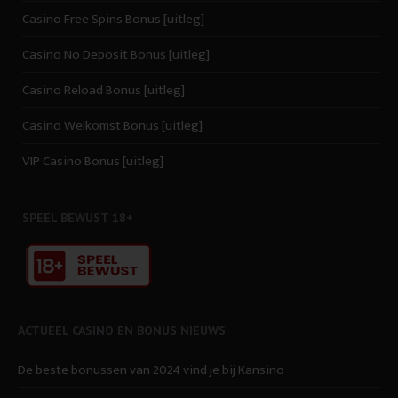
Casino Free Spins Bonus [uitleg]
Casino No Deposit Bonus [uitleg]
Casino Reload Bonus [uitleg]
Casino Welkomst Bonus [uitleg]
VIP Casino Bonus [uitleg]
SPEEL BEWUST 18+
ACTUEEL CASINO EN BONUS NIEUWS
De beste bonussen van 2024 vind je bij Kansino