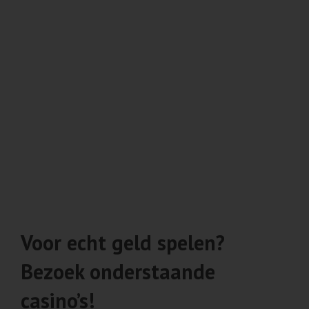
Voor echt geld spelen?
Bezoek onderstaande
casino’s!