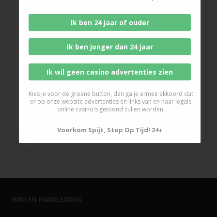
Ik ben 24 jaar of ouder
Ik ben jonger dan 24 jaar
Ik wil geen casino advertenties zien
Kies je voor de groene button, dan ga je ermee akkoord dat
er op onze website advertenties en links van en naar legale
online casino's getoond zullen worden.
Voorkom Spijt, Stop Op Tijd! 24+
WIKI EN HANDLEIDING