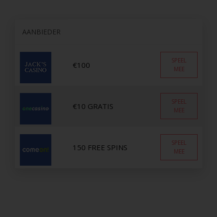
AANBIEDER
SPEEL
€100
MEE
SPEEL
€10 GRATIS
MEE
SPEEL
150 FREE SPINS
MEE