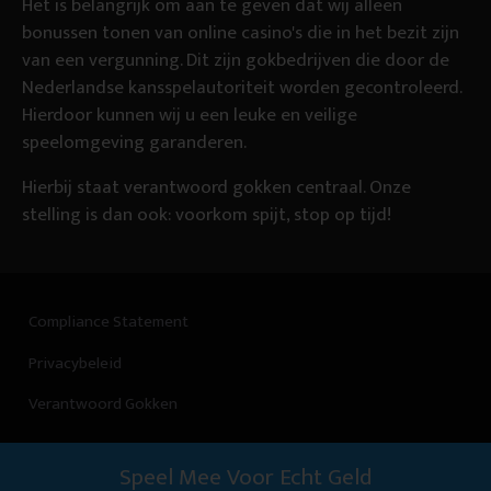
Het is belangrijk om aan te geven dat wij alleen
bonussen tonen van online casino's die in het bezit zijn
van een vergunning. Dit zijn gokbedrijven die door de
Nederlandse kansspelautoriteit worden gecontroleerd.
Hierdoor kunnen wij u een leuke en veilige
speelomgeving garanderen.
Hierbij staat verantwoord gokken centraal. Onze
stelling is dan ook: voorkom spijt, stop op tijd!
Compliance Statement
Privacybeleid
Verantwoord Gokken
Speel Mee Voor Echt Geld