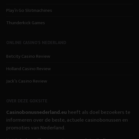
Play’n Go Slotmachines
Thunderkick Games
ONLINE CASINO’S NEDERLAND
Betcity Casino Review
Holland Casino Review
Jack’s Casino Review
OVER DEZE GOKSITE
Casinobonusnederland.eu
heeft als doel bezoekers te
informeren over de beste, actuele casinobonussen en
promoties van Nederland.