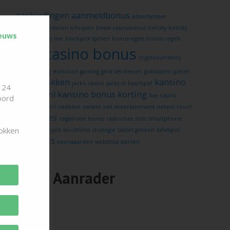
aanbiedingen
aanmeldbonus
advertenties
verkopen
artikelen schrijven
beste casinobonus
betcity
betcity
euws
bonus
betcity live
blackjack spelen
bonusregels
bonus regels
casino bonus
bonus tips
cryptocurrency
dropshipping
evolution gaming
geld verdienen
gokkasten spelen
gratis gokken
kansino
jack's casino
jacks.nl
kaartspel
 24
kansino.nl
kansino bonus
korting
live casino
oord
mobiel gokken
nadelen
netent
net entertainment
netent touch
promoties
registratie bonus
restricties
slots
smartphone
gokken
casino
spelregels
stockfotos
strategie
tablet gokken
tafelspel
videoslots
voorwaarden
webshop starten
Onze Aanrader