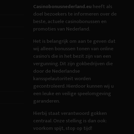
Casinobonusnederland.eu
heeft als
doel bezoekers te informeren over de
beste, actuele casinobonussen en
promoties van Nederland.
Het is belangrijk om aan te geven dat
wij alleen bonussen tonen van online
casino's die in het bezit zijn van een
vergunning. Dit zijn gokbedrijven die
door de Nederlandse
kansspelautoriteit worden
gecontroleerd. Hierdoor kunnen wij u
een leuke en veilige speelomgeving
garanderen.
Hierbij staat verantwoord gokken
centraal. Onze stelling is dan ook:
voorkom spijt, stop op tijd!