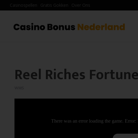
Casinospellen
Gratis Gokken
Over Ons
Reel Riches Fortun
WMS