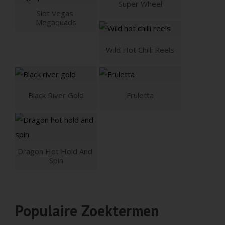
Super Wheel
Slot Vegas 
Megaquads
Wild Hot Chilli Reels
Black River Gold
Fruletta
Dragon Hot Hold And 
Spin
Populaire Zoektermen