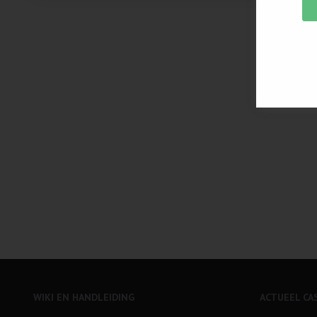
WIKI EN HANDLEIDING
ACTUEEL CA