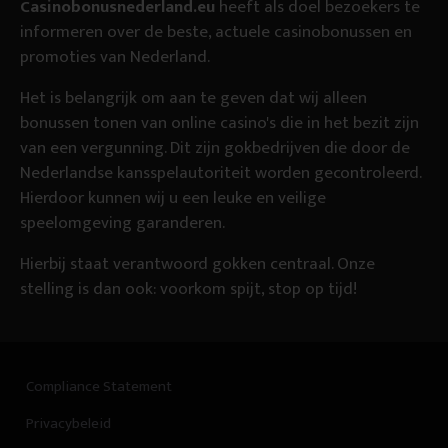
Casinobonusnederland.eu
heeft als doel bezoekers te
informeren over de beste, actuele casinobonussen en
promoties van Nederland.
Het is belangrijk om aan te geven dat wij alleen
bonussen tonen van online casino's die in het bezit zijn
van een vergunning. Dit zijn gokbedrijven die door de
Nederlandse kansspelautoriteit worden gecontroleerd.
Hierdoor kunnen wij u een leuke en veilige
speelomgeving garanderen.
Hierbij staat verantwoord gokken centraal. Onze
stelling is dan ook: voorkom spijt, stop op tijd!
Compliance Statement
Privacybeleid