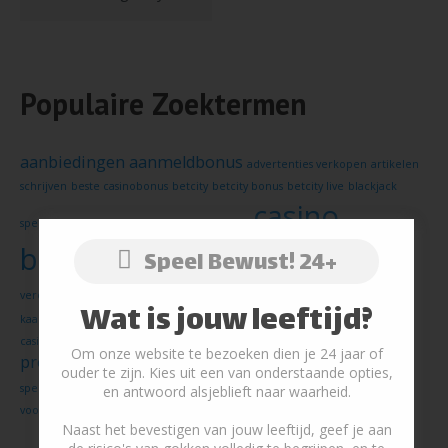
Populaire Zoektermen
aanbiedingen
aanmeldbonus
advertenties verkopen
artikelen
schrijven
beste casinobonus
betcity
betcity bonus
betcity live
blackjack
casino
spelen
bonusregels
bonus regels
bonus tips
bonus
Speel Bewust! 24+
cryptocurrency
dropshipping
evolution gaming
geld
gratis gokken
verdienen
gokkasten spelen
jack's casino
jacks.nl
Wat is jouw leeftijd?
kansino
kansino.nl
kansino bonus
korting
kaartspel
live
casino
mobiel gokken
nadelen
netent
net entertainment
netent touch
Om onze website te bezoeken dien je 24 jaar of
promoties
registratie bonus
restricties
slots
smartphone casino
ouder te zijn. Kies uit een van onderstaande opties,
videoslots
spelregels
stockfotos
strategie
tablet gokken
tafelspel
en antwoord alsjeblieft naar waarheid.
voorwaarden
webshop starten
Naast het bevestigen van jouw leeftijd, geef je aan