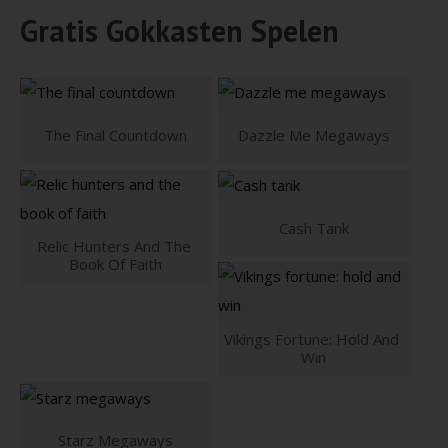
Gratis Gokkasten Spelen
The Final Countdown
Dazzle Me Megaways
Cash Tank
Relic Hunters And The 
Book Of Faith
Vikings Fortune: Hold And 
Win
Starz Megaways