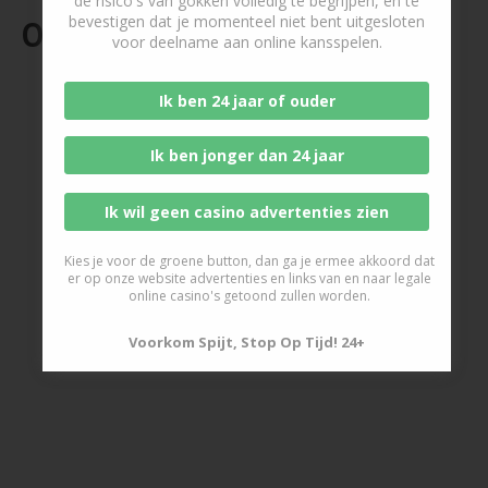
de risico's van gokken volledig te begrijpen, en te
bevestigen dat je momenteel niet bent uitgesloten
Onze Aanrader
voor deelname aan online kansspelen.
Ik ben 24 jaar of ouder
Ik ben jonger dan 24 jaar
Ik wil geen casino advertenties zien
Kies je voor de groene button, dan ga je ermee akkoord dat
er op onze website advertenties en links van en naar legale
online casino's getoond zullen worden.
Voorkom Spijt, Stop Op Tijd! 24+