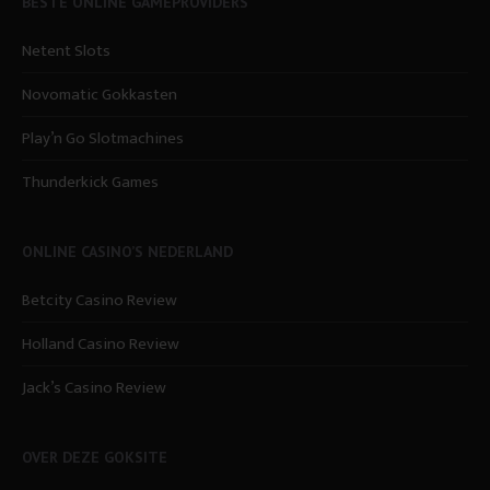
BESTE ONLINE GAMEPROVIDERS
Netent Slots
Novomatic Gokkasten
Play’n Go Slotmachines
Thunderkick Games
ONLINE CASINO’S NEDERLAND
Betcity Casino Review
Holland Casino Review
Jack’s Casino Review
OVER DEZE GOKSITE