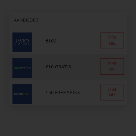
AANBIEDER
SPEEL
€100
MEE
SPEEL
€10 GRATIS
MEE
SPEEL
150 FREE SPINS
MEE