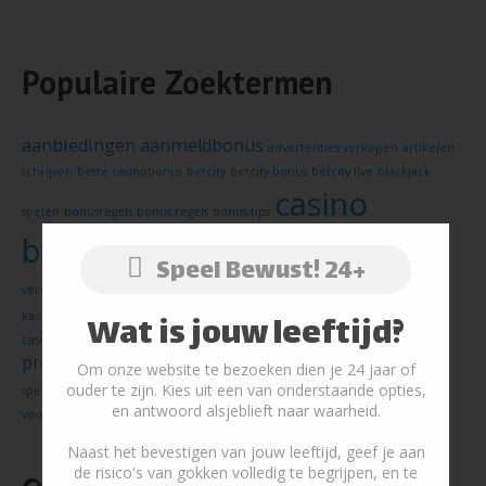
Populaire Zoektermen
aanbiedingen
aanmeldbonus
advertenties verkopen
artikelen
schrijven
beste casinobonus
betcity
betcity bonus
betcity live
blackjack
casino
spelen
bonusregels
bonus regels
bonus tips
bonus
cryptocurrency
dropshipping
evolution gaming
geld
Speel Bewust! 24+
gratis gokken
verdienen
gokkasten spelen
jack's casino
jacks.nl
kansino
kansino.nl
kansino bonus
korting
Wat is jouw leeftijd?
kaartspel
live
casino
mobiel gokken
nadelen
netent
net entertainment
netent touch
promoties
registratie bonus
restricties
slots
smartphone casino
Om onze website te bezoeken dien je 24 jaar of
videoslots
ouder te zijn. Kies uit een van onderstaande opties,
spelregels
stockfotos
strategie
tablet gokken
tafelspel
en antwoord alsjeblieft naar waarheid.
voorwaarden
webshop starten
Naast het bevestigen van jouw leeftijd, geef je aan
de risico's van gokken volledig te begrijpen, en te