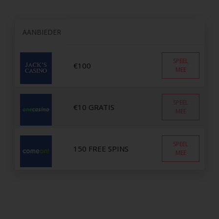
AANBIEDER
SPEEL
€100
MEE
SPEEL
€10 GRATIS
MEE
SPEEL
150 FREE SPINS
MEE