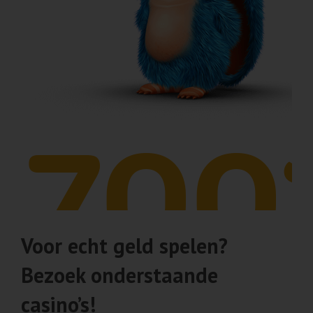
Voor echt geld spelen?
Bezoek onderstaande
casino’s!