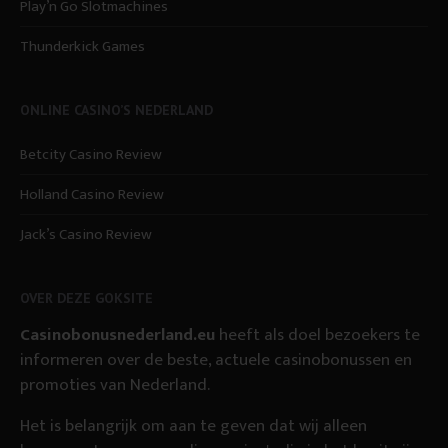
Play’n Go Slotmachines
Thunderkick Games
ONLINE CASINO’S NEDERLAND
Betcity Casino Review
Holland Casino Review
Jack’s Casino Review
OVER DEZE GOKSITE
Casinobonusnederland.eu
heeft als doel bezoekers te
informeren over de beste, actuele casinobonussen en
promoties van Nederland.
Het is belangrijk om aan te geven dat wij alleen