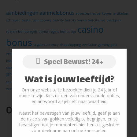
aanbiedingen
aanmeldbonus
advertenties verkopen
artikelen
schrijven
beste casinobonus
betcity
betcity bonus
betcity live
blackjack
casino
spelen
bonusregels
bonus regels
bonus tips
bonus
cryptocurrency
dropshipping
evolution gaming
geld
gratis gokken
verdienen
gokkasten spelen
jack's casino
jacks.nl
Speel Bewust! 24+
kansino
kansino.nl
kansino bonus
korting
kaartspel
live
casino
mobiel gokken
nadelen
netent
net entertainment
netent touch
promoties
Wat is jouw leeftijd?
registratie bonus
restricties
slots
smartphone casino
videoslots
spelregels
stockfotos
strategie
tablet gokken
tafelspel
voorwaarden
webshop starten
Om onze website te bezoeken dien je 24 jaar of
ouder te zijn. Kies uit een van onderstaande opties,
en antwoord alsjeblieft naar waarheid.
Onze Aanrader
Naast het bevestigen van jouw leeftijd, geef je aan
de risico's van gokken volledig te begrijpen, en te
bevestigen dat je momenteel niet bent uitgesloten
voor deelname aan online kansspelen.