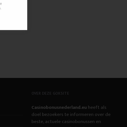
te
.
OVER DEZE GOKSITE
Casinobonusnederland.eu
heeft als
doel bezoekers te informeren over de
beste, actuele casinobonussen en