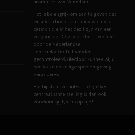
promoties van Nederland.
Het is belangrijk om aan te geven dat
wij alleen bonussen tonen van online
casino's die in het bezit zijn van een
vergunning. Dit zijn gokbedrijven die
door de Nederlandse
kansspelautoriteit worden
gecontroleerd. Hierdoor kunnen wij u
een leuke en veilige speelomgeving
garanderen.
Hierbij staat verantwoord gokken
centraal. Onze stelling is dan ook:
voorkom spijt, stop op tijd!