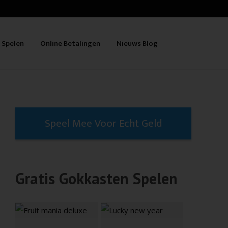
s Spelen
Online Betalingen
Nieuws Blog
Speel Mee Voor Echt Geld
Gratis Gokkasten Spelen