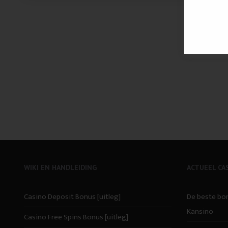
WIKI EN HANDLEIDING
ACTUEEL CA
Casino Deposit Bonus [uitleg]
De beste bon
Kansino
Casino Free Spins Bonus [uitleg]