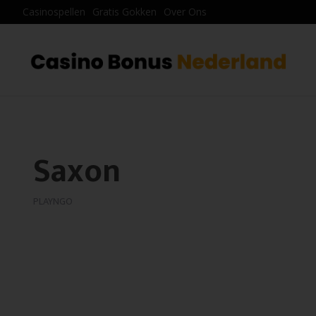
Casinospellen
Gratis Gokken
Over Ons
Saxon
PLAYNGO