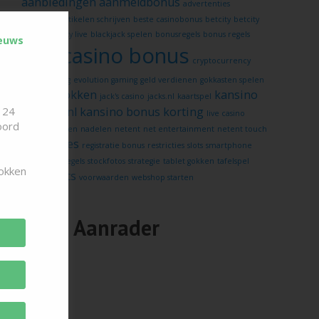
aanbiedingen
aanmeldbonus
advertenties
verkopen
artikelen schrijven
beste casinobonus
betcity
betcity
bonus
betcity live
blackjack spelen
bonusregels
bonus regels
euws
casino bonus
bonus tips
cryptocurrency
dropshipping
evolution gaming
geld verdienen
gokkasten spelen
gratis gokken
kansino
jack's casino
jacks.nl
kaartspel
kansino.nl
kansino bonus
korting
 24
live casino
oord
mobiel gokken
nadelen
netent
net entertainment
netent touch
promoties
registratie bonus
restricties
slots
smartphone
casino
spelregels
stockfotos
strategie
tablet gokken
tafelspel
gokken
videoslots
voorwaarden
webshop starten
Onze Aanrader