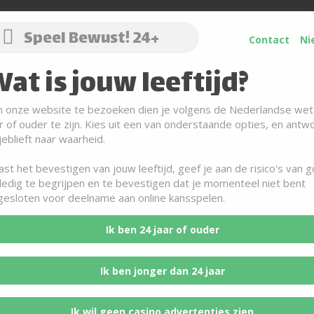
 onderstaande casino’s!
Speel Bewust! 24+
Contact
Ni
at is jouw leeftijd?
REVIEW SCORE
 onze website te bezoeken dien je volgens de Nederlandse wet
r of ouder te zijn. Kies uit een van onderstaande opties, en antw
jeblieft naar waarheid.
SPEEL MEE
st het bevestigen van jouw leeftijd, geef je aan de risico's van 
lledig te begrijpen en te bevestigen dat je momenteel niet bent
tgesloten voor deelname aan online kansspelen.
SPEEL MEE
Ik ben 24 jaar of ouder
Ik ben jonger dan 24 jaar
SPEEL MEE
Ik wil geen casino advertenties zien