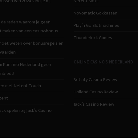
ussen van 2024 vind je bij
Netent Slots
Novomatic Gokkasten
 is de reden waarom je geen
Play’n Go Slotmachines
t maken van een casinobonus
Thunderkick Games
 moet weten over bonusregels en
waarden
ONLINE CASINO’S NEDERLAND
om Kansino Nederland geen
nbiedt!
Betcity Casino Review
en met Netent Touch
Holland Casino Review
tent
Jack’s Casino Review
ack spelen bij Jack’s Casino