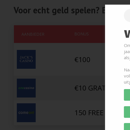
Voor echt geld spelen? Bezoek
W
BONUS
AANBIEDER
Om
jaa
als
€100
Naa
vo
ui
€10 GRATIS
150 FREE SPINS