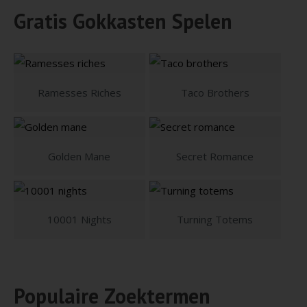
Gratis Gokkasten Spelen
Ramesses Riches
Taco Brothers
Golden Mane
Secret Romance
10001 Nights
Turning Totems
Populaire Zoektermen