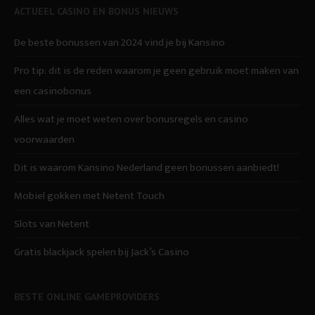
ACTUEEL CASINO EN BONUS NIEUWS
De beste bonussen van 2024 vind je bij Kansino
Pro tip: dit is de reden waarom je geen gebruik moet maken van
een casinobonus
Alles wat je moet weten over bonusregels en casino
voorwaarden
Dit is waarom Kansino Nederland geen bonussen aanbiedt!
Mobiel gokken met Netent Touch
Slots van Netent
Gratis blackjack spelen bij Jack’s Casino
BESTE ONLINE GAMEPROVIDERS