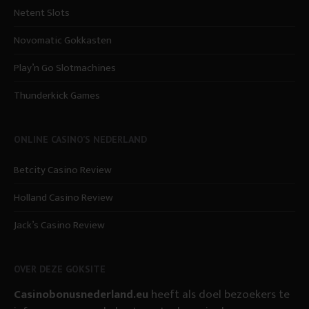
Netent Slots
Novomatic Gokkasten
Play’n Go Slotmachines
Thunderkick Games
ONLINE CASINO’S NEDERLAND
Betcity Casino Review
Holland Casino Review
Jack’s Casino Review
OVER DEZE GOKSITE
Casinobonusnederland.eu
heeft als doel bezoekers te