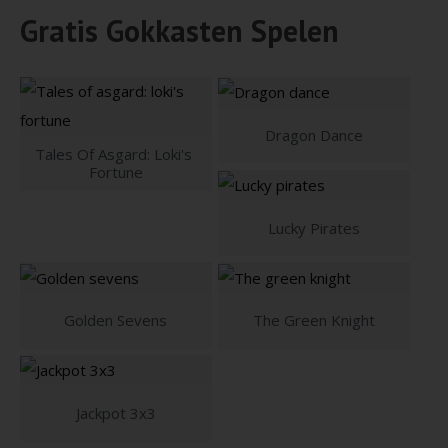
Gratis Gokkasten Spelen
Dragon Dance
Tales Of Asgard: Loki's 
Fortune
Lucky Pirates
Golden Sevens
The Green Knight
Jackpot 3x3