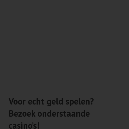
Voor echt geld spelen?
Bezoek onderstaande
casino’s!