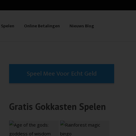
s Spelen
Online Betalingen
Nieuws Blog
Speel Mee Voor Echt Geld
Gratis Gokkasten Spelen