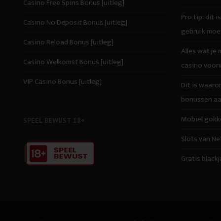
Casino Free Spins Bonus [uitleg]
Pro tip: dit
Casino No Deposit Bonus [uitleg]
gebruik moe
Casino Reload Bonus [uitleg]
Alles wat je
Casino Welkomst Bonus [uitleg]
casino voor
VIP Casino Bonus [uitleg]
Dit is waar
bonussen aa
Mobiel gokk
SPEEL BEWUST 18+
Slots van Ne
Gratis blackj