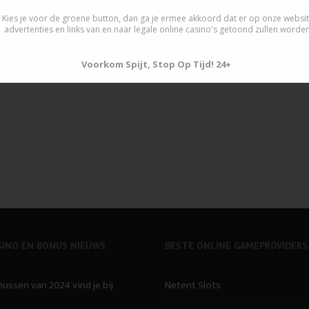
Kies je voor de groene button, dan ga je ermee akkoord dat er op onze websi
advertenties en links van en naar legale online casino's getoond zullen worden
Voorkom Spijt, Stop Op Tijd! 24+
SINO EN BONUS NIEUWS
BESTE ONLINE GAMEPROVIDERS
ussen van 2024 vind je bij
Netent Slots