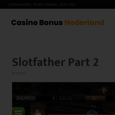
Casinospellen
Gratis Gokken
Over Ons
Slotfather Part 2
BETSOFT