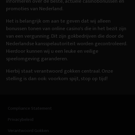
informeren over de beste, actuele casinobonussen en
promoties van Nederland.
Het is belangrijk om aan te geven dat wij alleen
bonussen tonen van online casino's die in het bezit zijn
van een vergunning. Dit zijn gokbedrijven die door de
Nederlandse kansspelautoriteit worden gecontroleerd.
Hierdoor kunnen wij u een leuke en veilige
speelomgeving garanderen.
Hierbij staat verantwoord gokken centraal. Onze
stelling is dan ook: voorkom spijt, stop op tijd!
Compliance Statement
Privacybeleid
Verantwoord Gokken