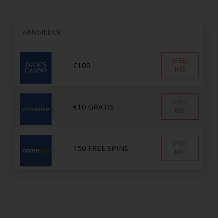
AANBIEDER
SPEEL
€100
MEE
SPEEL
€10 GRATIS
MEE
SPEEL
150 FREE SPINS
MEE