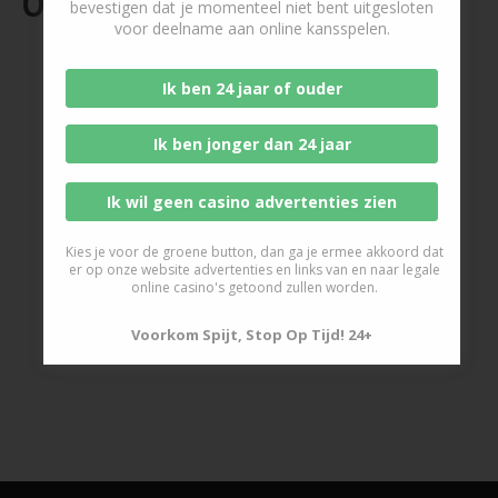
Onze Aanrader
bevestigen dat je momenteel niet bent uitgesloten
voor deelname aan online kansspelen.
Ik ben 24 jaar of ouder
Ik ben jonger dan 24 jaar
Ik wil geen casino advertenties zien
Kies je voor de groene button, dan ga je ermee akkoord dat
er op onze website advertenties en links van en naar legale
online casino's getoond zullen worden.
Voorkom Spijt, Stop Op Tijd! 24+