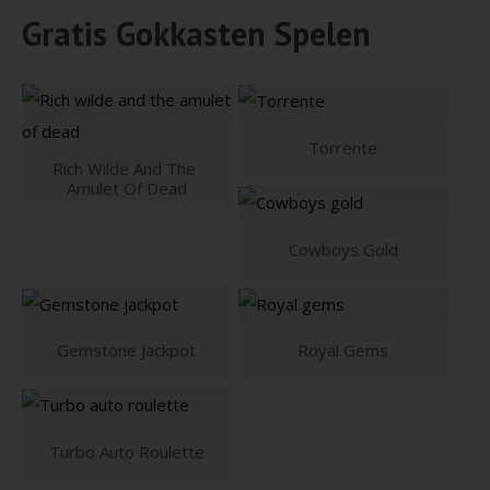
Gratis Gokkasten Spelen
Torrente
Rich Wilde And The 
Amulet Of Dead
Cowboys Gold
Gemstone Jackpot
Royal Gems
Turbo Auto Roulette