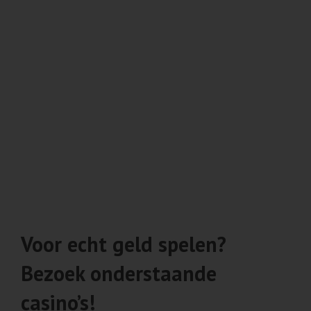
Voor echt geld spelen?
Bezoek onderstaande
casino’s!