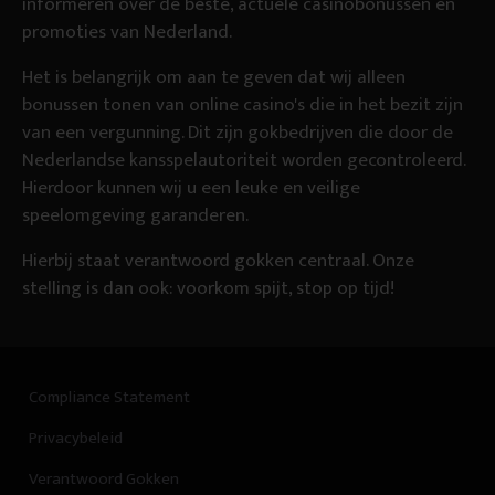
informeren over de beste, actuele casinobonussen en
promoties van Nederland.
Het is belangrijk om aan te geven dat wij alleen
bonussen tonen van online casino's die in het bezit zijn
van een vergunning. Dit zijn gokbedrijven die door de
Nederlandse kansspelautoriteit worden gecontroleerd.
Hierdoor kunnen wij u een leuke en veilige
speelomgeving garanderen.
Hierbij staat verantwoord gokken centraal. Onze
stelling is dan ook: voorkom spijt, stop op tijd!
Compliance Statement
Privacybeleid
Verantwoord Gokken