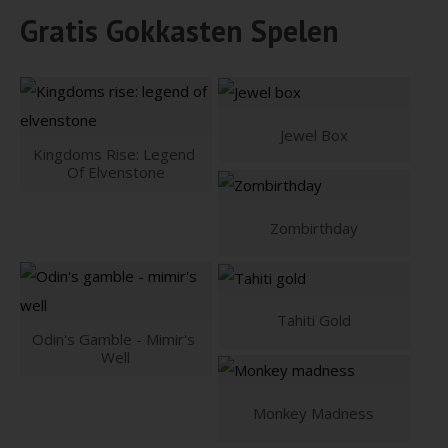
Gratis Gokkasten Spelen
Jewel Box
Kingdoms Rise: Legend 
Of Elvenstone
Zombirthday
Tahiti Gold
Odin's Gamble - Mimir's 
Well
Monkey Madness