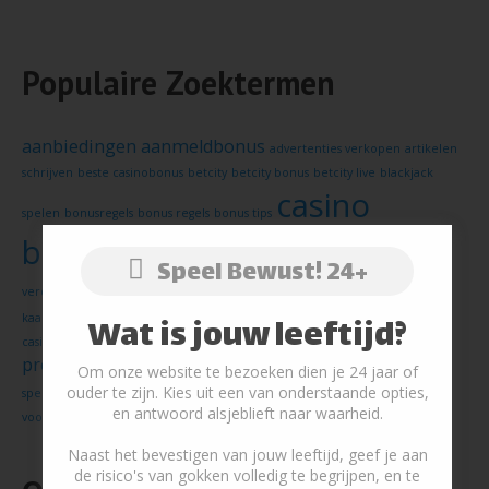
Populaire Zoektermen
aanbiedingen
aanmeldbonus
advertenties verkopen
artikelen
schrijven
beste casinobonus
betcity
betcity bonus
betcity live
blackjack
casino
spelen
bonusregels
bonus regels
bonus tips
bonus
cryptocurrency
dropshipping
evolution gaming
geld
Speel Bewust! 24+
gratis gokken
verdienen
gokkasten spelen
jack's casino
jacks.nl
kansino
kansino.nl
kansino bonus
korting
Wat is jouw leeftijd?
kaartspel
live
casino
mobiel gokken
nadelen
netent
net entertainment
netent touch
promoties
registratie bonus
restricties
slots
smartphone casino
Om onze website te bezoeken dien je 24 jaar of
videoslots
ouder te zijn. Kies uit een van onderstaande opties,
spelregels
stockfotos
strategie
tablet gokken
tafelspel
en antwoord alsjeblieft naar waarheid.
voorwaarden
webshop starten
Naast het bevestigen van jouw leeftijd, geef je aan
de risico's van gokken volledig te begrijpen, en te