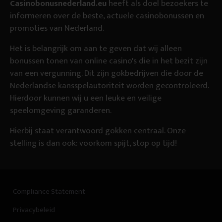
Casinobonusnederland.eu
heeft als doel bezoekers te
informeren over de beste, actuele casinobonussen en
promoties van Nederland.
Het is belangrijk om aan te geven dat wij alleen
bonussen tonen van online casino's die in het bezit zijn
van een vergunning. Dit zijn gokbedrijven die door de
Nederlandse kansspelautoriteit worden gecontroleerd.
Hierdoor kunnen wij u een leuke en veilige
speelomgeving garanderen.
Hierbij staat verantwoord gokken centraal. Onze
stelling is dan ook: voorkom spijt, stop op tijd!
Compliance Statement
Privacybeleid