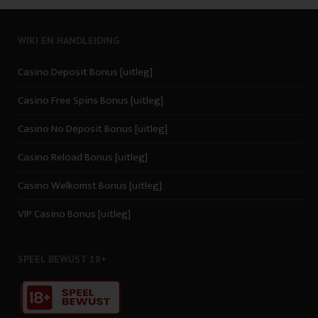
WIKI EN HANDLEIDING
Casino Deposit Bonus [uitleg]
Casino Free Spins Bonus [uitleg]
Casino No Deposit Bonus [uitleg]
Casino Reload Bonus [uitleg]
Casino Welkomst Bonus [uitleg]
VIP Casino Bonus [uitleg]
SPEEL BEWUST 18+