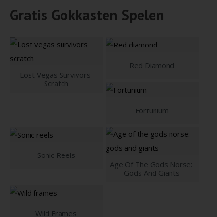
Gratis Gokkasten Spelen
Red Diamond
Lost Vegas Survivors 
Scratch
Fortunium
Sonic Reels
Age Of The Gods Norse: 
Gods And Giants
Wild Frames