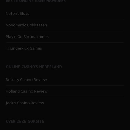
BESTE ONLINE GAMEPROVIDERS
Netent Slots
Novomatic Gokkasten
Play’n Go Slotmachines
Thunderkick Games
ONLINE CASINO’S NEDERLAND
Betcity Casino Review
Holland Casino Review
Jack’s Casino Review
OVER DEZE GOKSITE