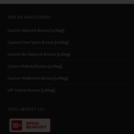
WIKI EN HANDLEIDING
Casino Deposit Bonus [uitleg]
Casino Free Spins Bonus [uitleg]
Casino No Deposit Bonus [uitleg]
Casino Reload Bonus [uitleg]
Casino Welkomst Bonus [uitleg]
VIP Casino Bonus [uitleg]
SPEEL BEWUST 18+