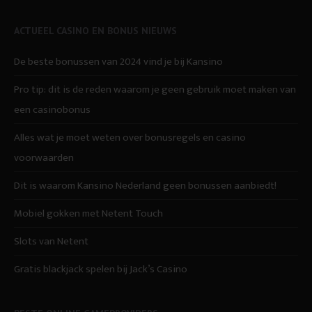
ACTUEEL CASINO EN BONUS NIEUWS
De beste bonussen van 2024 vind je bij Kansino
Pro tip: dit is de reden waarom je geen gebruik moet maken van
een casinobonus
Alles wat je moet weten over bonusregels en casino
voorwaarden
Dit is waarom Kansino Nederland geen bonussen aanbiedt!
Mobiel gokken met Netent Touch
Slots van Netent
Gratis blackjack spelen bij Jack’s Casino