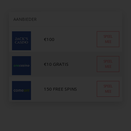
AANBIEDER
SPEEL
€100
MEE
SPEEL
€10 GRATIS
MEE
SPEEL
150 FREE SPINS
MEE