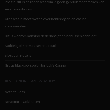
Pro tip: dit is de reden waarom je geen gebruik moet maken van
een casinobonus
Alles wat je moet weten over bonusregels en casino
voorwaarden
Dit is waarom Kansino Nederland geen bonussen aanbiedt!
Mobiel gokken met Netent Touch
Slots van Netent
Gratis blackjack spelen bij Jack’s Casino
BESTE ONLINE GAMEPROVIDERS
Netent Slots
Novomatic Gokkasten