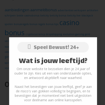
aanbiedingen
aanmeldbonus
advertenties verkopen
artikelen
schrijven
beste casinobonus
betcity
betcity bonus
betcity live
blackjack
casino
spelen
bonusregels
bonus regels
bonus tips
bonus
cryptocurrency
dropshipping
evolution gaming
geld
gratis gokken
verdienen
gokkasten spelen
jack's casino
jacks.nl
Speel Bewust! 24+
kansino
kansino.nl
kansino bonus
korting
kaartspel
live
casino
mobiel gokken
nadelen
netent
net entertainment
netent touch
promoties
Wat is jouw leeftijd?
registratie bonus
restricties
slots
smartphone casino
videoslots
spelregels
stockfotos
strategie
tablet gokken
tafelspel
voorwaarden
webshop starten
Om onze website te bezoeken dien je 24 jaar of
ouder te zijn. Kies uit een van onderstaande opties,
en antwoord alsjeblieft naar waarheid.
Onze Aanrader
Naast het bevestigen van jouw leeftijd, geef je aan
de risico's van gokken volledig te begrijpen, en te
bevestigen dat je momenteel niet bent uitgesloten
voor deelname aan online kansspelen.