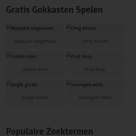
Gratis Gokkasten Spelen
Blackjack Singlehand
Omg Kittens
Golden Elixir
Fruit Shop
Jungle Gorilla
Serengeti Wilds
Populaire Zoektermen