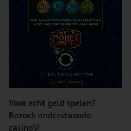
Voor echt geld spelen?
Bezoek onderstaande
casino’s!