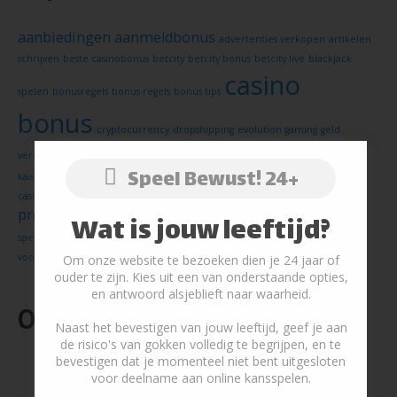
aanbiedingen
aanmeldbonus
advertenties verkopen
artikelen
schrijven
beste casinobonus
betcity
betcity bonus
betcity live
blackjack
casino
spelen
bonusregels
bonus regels
bonus tips
bonus
cryptocurrency
dropshipping
evolution gaming
geld
gratis gokken
verdienen
gokkasten spelen
jack's casino
jacks.nl
Speel Bewust! 24+
kansino
kansino.nl
kansino bonus
korting
kaartspel
live
casino
mobiel gokken
nadelen
netent
net entertainment
netent touch
promoties
Wat is jouw leeftijd?
registratie bonus
restricties
slots
smartphone casino
videoslots
spelregels
stockfotos
strategie
tablet gokken
tafelspel
voorwaarden
webshop starten
Om onze website te bezoeken dien je 24 jaar of
ouder te zijn. Kies uit een van onderstaande opties,
en antwoord alsjeblieft naar waarheid.
Onze Aanrader
Naast het bevestigen van jouw leeftijd, geef je aan
de risico's van gokken volledig te begrijpen, en te
bevestigen dat je momenteel niet bent uitgesloten
voor deelname aan online kansspelen.