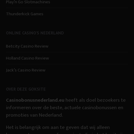
Play’n Go Slotmachines
Thunderkick Games
ONLINE CASINO’S NEDERLAND
Betcity Casino Review
Holland Casino Review
Jack’s Casino Review
OVER DEZE GOKSITE
Casinobonusnederland.eu
heeft als doel bezoekers te
informeren over de beste, actuele casinobonussen en
promoties van Nederland.
Het is belangrijk om aan te geven dat wij alleen