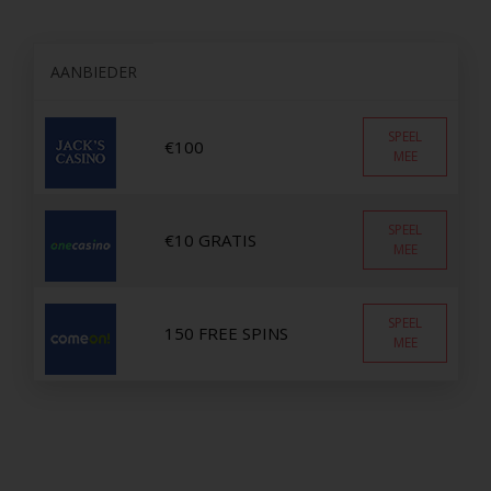
AANBIEDER
SPEEL
€100
MEE
SPEEL
€10 GRATIS
MEE
SPEEL
150 FREE SPINS
MEE