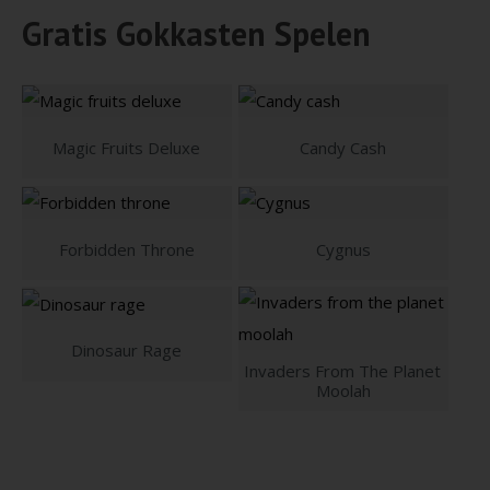
Gratis Gokkasten Spelen
Magic Fruits Deluxe
Candy Cash
Forbidden Throne
Cygnus
Dinosaur Rage
Invaders From The Planet 
Moolah