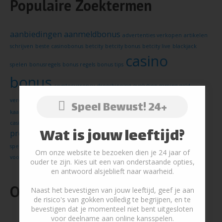
Populaire Zoektermen
aanbiedingen
aanmeldbonus
advertenties verkopen
artikelen
schrijven
beste casinobonus
betcity
betcity bonus
betcity live
blackjack
casino
spelen
bonusregels
bonus regels
bonus tips
bonus
cryptocurrency
dropshipping
evolution gaming
geld
gratis gokken
verdienen
gokkasten spelen
jack's casino
jacks.nl
Speel Bewust! 24+
kansino
kansino.nl
kansino bonus
korting
kaartspel
live
casino
mobiel gokken
nadelen
netent
net entertainment
netent touch
Wat is jouw leeftijd?
promoties
registratie bonus
restricties
slots
smartphone casino
videoslots
spelregels
stockfotos
strategie
tablet gokken
tafelspel
Om onze website te bezoeken dien je 24 jaar of
voorwaarden
webshop starten
ouder te zijn. Kies uit een van onderstaande opties,
en antwoord alsjeblieft naar waarheid.
Onze Aanrader
Naast het bevestigen van jouw leeftijd, geef je aan
de risico's van gokken volledig te begrijpen, en te
bevestigen dat je momenteel niet bent uitgesloten
voor deelname aan online kansspelen.