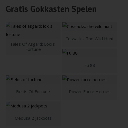
Gratis Gokkasten Spelen
Cossacks: The Wild Hunt
Tales Of Asgard: Loki's 
Fortune
Fu 88
Fields Of Fortune
Power Force Heroes
Medusa 2 Jackpots