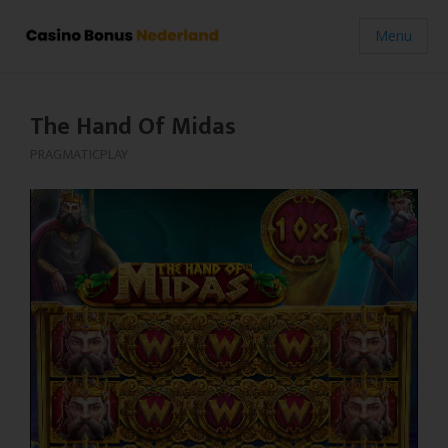
Menu
The Hand Of Midas
PRAGMATICPLAY