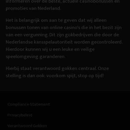
informeren over de beste, actuele casinobonussen en
promoties van Nederland.
Het is belangrijk om aan te geven dat wij alleen
bonussen tonen van online casino's die in het bezit zijn
van een vergunning. Dit zijn gokbedrijven die door de
Nederlandse kansspelautoriteit worden gecontroleerd.
Hierdoor kunnen wij u een leuke en veilige
speelomgeving garanderen.
Hierbij staat verantwoord gokken centraal. Onze
stelling is dan ook: voorkom spijt, stop op tijd!
Compliance Statement
Privacybeleid
Verantwoord Gokken