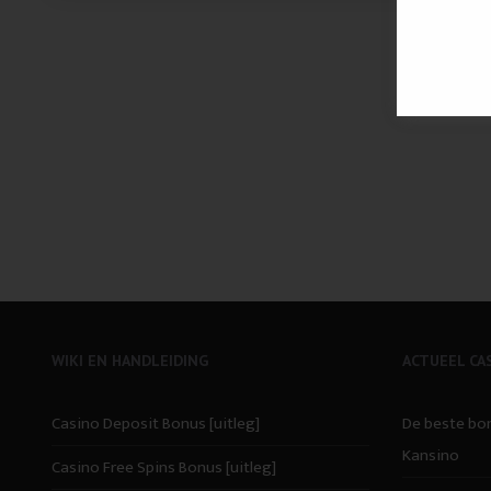
WIKI EN HANDLEIDING
ACTUEEL CA
Casino Deposit Bonus [uitleg]
De beste bon
Kansino
Casino Free Spins Bonus [uitleg]