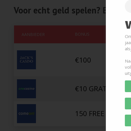
Voor echt geld spelen? Bezoek
W
BONUS
AANBIEDER
Om
jaa
als
€100
Naa
vo
ui
€10 GRATIS
150 FREE SPINS