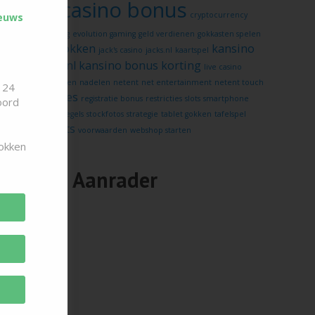
casino bonus
bonus tips
cryptocurrency
euws
dropshipping
evolution gaming
geld verdienen
gokkasten spelen
gratis gokken
kansino
jack's casino
jacks.nl
kaartspel
kansino.nl
kansino bonus
korting
live casino
mobiel gokken
nadelen
netent
net entertainment
netent touch
 24
promoties
registratie bonus
restricties
slots
smartphone
oord
casino
spelregels
stockfotos
strategie
tablet gokken
tafelspel
videoslots
voorwaarden
webshop starten
gokken
Onze Aanrader