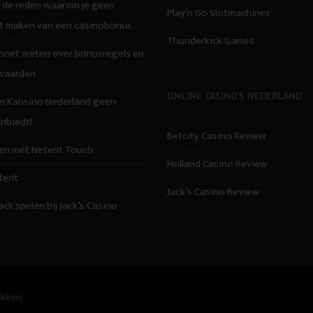
 is de reden waarom je geen
Play’n Go Slotmachines
t maken van een casinobonus
Thunderkick Games
 moet weten over bonusregels en
waarden
ONLINE CASINO’S NEDERLAND
om Kansino Nederland geen
nbiedt!
Betcity Casino Review
en met Netent Touch
Holland Casino Review
tent
Jack’s Casino Review
ack spelen bij Jack’s Casino
okken