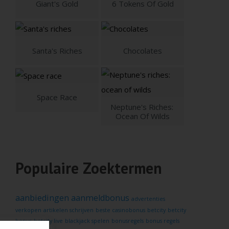
Giant's Gold
6 Tokens Of Gold
Santa's Riches
Chocolates
Space Race
Neptune's Riches: 
Ocean Of Wilds
Populaire Zoektermen
aanbiedingen
aanmeldbonus
advertenties
verkopen
artikelen schrijven
beste casinobonus
betcity
betcity
bonus
betcity live
blackjack spelen
bonusregels
bonus regels