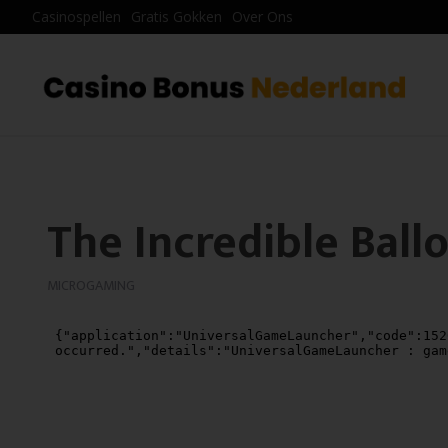
Casinospellen
Gratis Gokken
Over Ons
The Incredible Bal
MICROGAMING