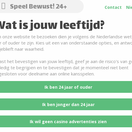
Speel Bewust! 24+
Contact
Ni
 onderstaande casino’s!
at is jouw leeftijd?
REVIEW SCORE
 onze website te bezoeken dien je volgens de Nederlandse wet
r of ouder te zijn. Kies uit een van onderstaande opties, en antw
jeblieft naar waarheid.
SPEEL MEE
st het bevestigen van jouw leeftijd, geef je aan de risico's van 
lledig te begrijpen en te bevestigen dat je momenteel niet bent
tgesloten voor deelname aan online kansspelen.
Ik ben 24 jaar of ouder
SPEEL MEE
Ik ben jonger dan 24 jaar
SPEEL MEE
Ik wil geen casino advertenties zien