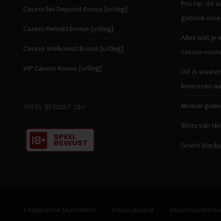
Pro tip: dit
Casino No Deposit Bonus [uitleg]
gebruik moe
Casino Reload Bonus [uitleg]
Alles wat je
Casino Welkomst Bonus [uitleg]
casino voor
VIP Casino Bonus [uitleg]
Dit is waar
bonussen aa
Mobiel gokk
SPEEL BEWUST 18+
Slots van Ne
Gratis blackj
Compliance Statement
Privacybeleid
Verantwoord G