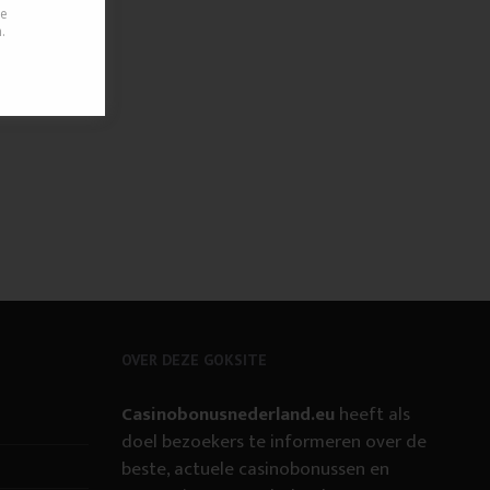
te
.
OVER DEZE GOKSITE
Casinobonusnederland.eu
heeft als
doel bezoekers te informeren over de
beste, actuele casinobonussen en