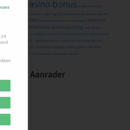
casino bonus
bonus tips
cryptocurrency
euws
dropshipping
evolution gaming
geld verdienen
gokkasten spelen
gratis gokken
kansino
jack's casino
jacks.nl
kaartspel
kansino.nl
kansino bonus
korting
live casino
mobiel gokken
nadelen
netent
net entertainment
netent touch
 24
promoties
registratie bonus
restricties
slots
smartphone
oord
casino
spelregels
stockfotos
strategie
tablet gokken
tafelspel
videoslots
voorwaarden
webshop starten
gokken
Onze Aanrader