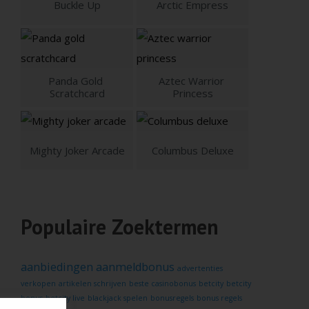
Buckle Up
Arctic Empress
Panda Gold 
Aztec Warrior 
Scratchcard
Princess
Mighty Joker Arcade
Columbus Deluxe
Populaire Zoektermen
aanbiedingen
aanmeldbonus
advertenties
verkopen
artikelen schrijven
beste casinobonus
betcity
betcity
bonus
betcity live
blackjack spelen
bonusregels
bonus regels