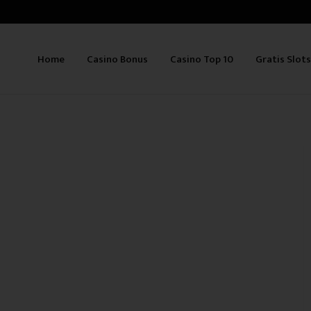
Home
Casino Bonus
Casino Top 10
Gratis Slot