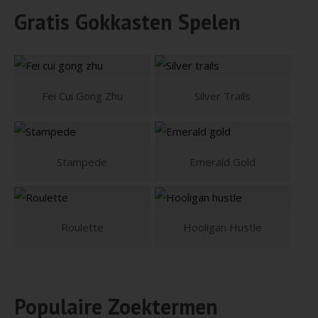
Gratis Gokkasten Spelen
Fei Cui Gong Zhu
Silver Trails
Stampede
Emerald Gold
Roulette
Hooligan Hustle
Populaire Zoektermen