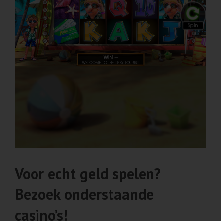
Voor echt geld spelen?
Bezoek onderstaande
casino’s!