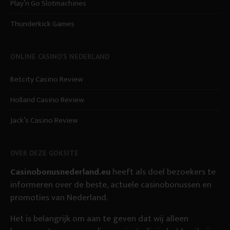
Play’n Go Slotmachines
Thunderkick Games
ONLINE CASINO’S NEDERLAND
Betcity Casino Review
Holland Casino Review
Jack’s Casino Review
OVER DEZE GOKSITE
Casinobonusnederland.eu
heeft als doel bezoekers te
informeren over de beste, actuele casinobonussen en
promoties van Nederland.
Het is belangrijk om aan te geven dat wij alleen