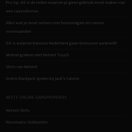
Pro tip: dit is de reden waarom je geen gebruik moet maken van
een casinobonus
Alles wat je moet weten over bonusregels en casino
voorwaarden
Dit is waarom Kansino Nederland geen bonussen aanbiedt!
Mobiel gokken met Netent Touch
Slots van Netent
Gratis blackjack spelen bij Jack’s Casino
BESTE ONLINE GAMEPROVIDERS
Netent Slots
Novomatic Gokkasten