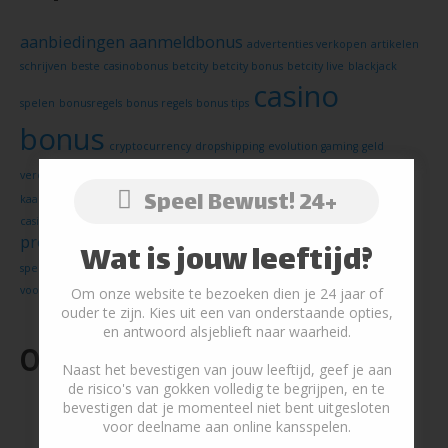
aanbiedingen
aanmeldbonus
advertenties verkopen
artikelen
schrijven
beste casinobonus
betcity
betcity bonus
betcity live
blackjack
casino
spelen
bonusregels
bonus regels
bonus tips
bonus
cryptocurrency
dropshipping
evolution gaming
geld
gratis gokken
verdienen
gokkasten spelen
jack's casino
jacks.nl
Speel Bewust! 24+
kansino
kansino.nl
kansino bonus
korting
kaartspel
live
casino
mobiel gokken
nadelen
netent
net entertainment
netent touch
promoties
Wat is jouw leeftijd?
registratie bonus
restricties
slots
smartphone casino
videoslots
spelregels
stockfotos
strategie
tablet gokken
tafelspel
voorwaarden
webshop starten
Om onze website te bezoeken dien je 24 jaar of
ouder te zijn. Kies uit een van onderstaande opties,
en antwoord alsjeblieft naar waarheid.
Onze Aanrader
Naast het bevestigen van jouw leeftijd, geef je aan
de risico's van gokken volledig te begrijpen, en te
bevestigen dat je momenteel niet bent uitgesloten
voor deelname aan online kansspelen.