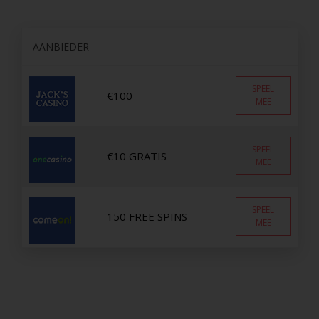
AANBIEDER
SPEEL
€100
MEE
SPEEL
€10 GRATIS
MEE
SPEEL
150 FREE SPINS
MEE