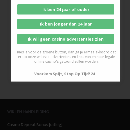
Ik ben 24 jaar of ouder
Ik ben jonger dan 24 jaar
Ik wil geen casino advertenties zien
Kies je voor de groene button, dan ga je ermee akkoord dat
er op onze website advertenties en links van en naar legale
online casino's getoond zullen worden.
Voorkom Spijt, Stop Op Tijd! 24+
WIKI EN HANDLEIDING
Casino Deposit Bonus [uitleg]