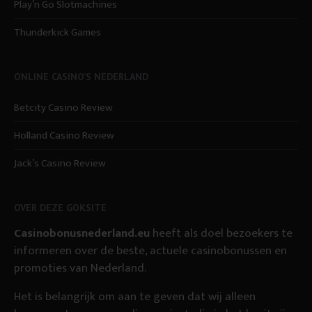
Play’n Go Slotmachines
Thunderkick Games
ONLINE CASINO’S NEDERLAND
Betcity Casino Review
Holland Casino Review
Jack’s Casino Review
OVER DEZE GOKSITE
Casinobonusnederland.eu
heeft als doel bezoekers te
informeren over de beste, actuele casinobonussen en
promoties van Nederland.
Het is belangrijk om aan te geven dat wij alleen