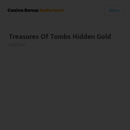
Menu
Treasures Of Tombs Hidden Gold
PLAYSON