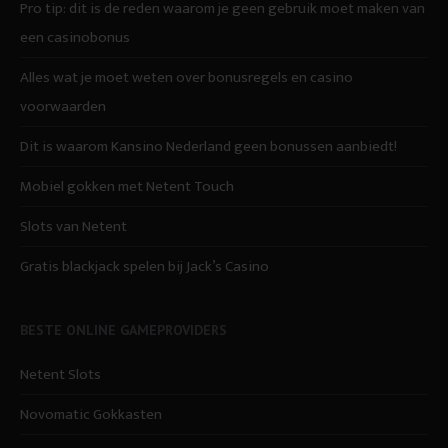
Pro tip: dit is de reden waarom je geen gebruik moet maken van
een casinobonus
Alles wat je moet weten over bonusregels en casino
voorwaarden
Dit is waarom Kansino Nederland geen bonussen aanbiedt!
Mobiel gokken met Netent Touch
Slots van Netent
Gratis blackjack spelen bij Jack’s Casino
BESTE ONLINE GAMEPROVIDERS
Netent Slots
Novomatic Gokkasten