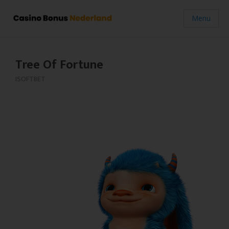
Menu
Tree Of Fortune
ISOFTBET