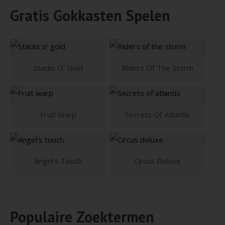
Gratis Gokkasten Spelen
Stacks O' Gold
Riders Of The Storm
Fruit Warp
Secrets Of Atlantis
Angel's Touch
Circus Deluxe
Populaire Zoektermen