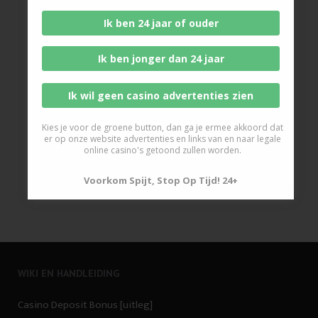
Ik ben 24 jaar of ouder
Ik ben jonger dan 24 jaar
Ik wil geen casino advertenties zien
Kies je voor de groene button, dan ga je ermee akkoord dat
er op onze website advertenties en links van en naar legale
online casino's getoond zullen worden.
Voorkom Spijt, Stop Op Tijd! 24+
WIKI EN HANDLEIDING
Casino Deposit Bonus [uitleg]