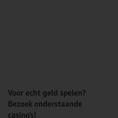
Voor echt geld spelen?
Bezoek onderstaande
casino’s!