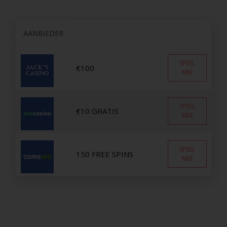
AANBIEDER
SPEEL
€100
MEE
SPEEL
€10 GRATIS
MEE
SPEEL
150 FREE SPINS
MEE