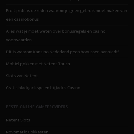
Pro tip: dit is de reden waarom je geen gebruik moet maken van
een casinobonus
Alles wat je moet weten over bonusregels en casino
voorwaarden
Dit is waarom Kansino Nederland geen bonussen aanbiedt!
Mobiel gokken met Netent Touch
Slots van Netent
Gratis blackjack spelen bij Jack’s Casino
BESTE ONLINE GAMEPROVIDERS
Netent Slots
Novomatic Gokkasten