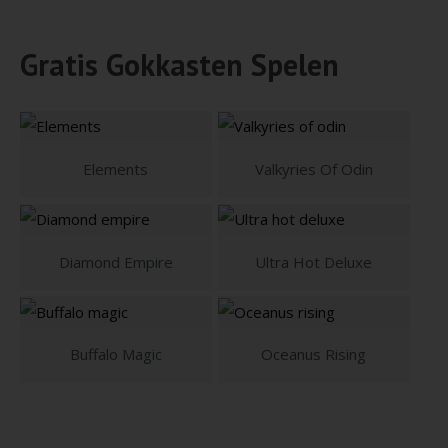
Gratis Gokkasten Spelen
Elements
Valkyries Of Odin
Diamond Empire
Ultra Hot Deluxe
Buffalo Magic
Oceanus Rising