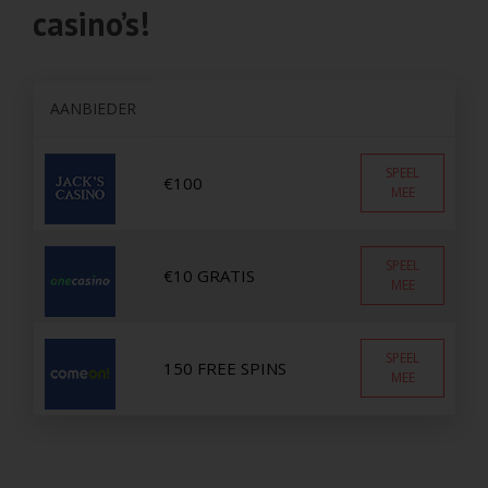
casino’s!
AANBIEDER
SPEEL
€100
MEE
SPEEL
€10 GRATIS
MEE
SPEEL
150 FREE SPINS
MEE