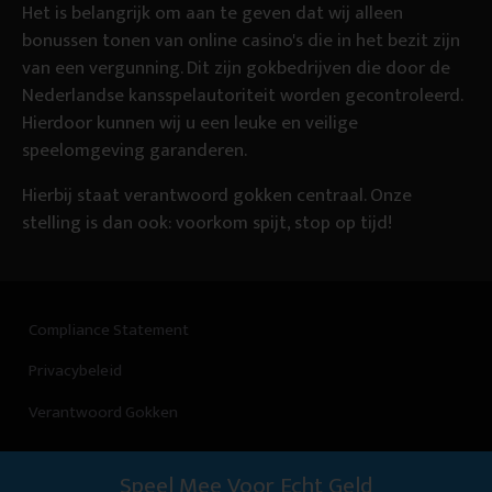
Het is belangrijk om aan te geven dat wij alleen
bonussen tonen van online casino's die in het bezit zijn
van een vergunning. Dit zijn gokbedrijven die door de
Nederlandse kansspelautoriteit worden gecontroleerd.
Hierdoor kunnen wij u een leuke en veilige
speelomgeving garanderen.
Hierbij staat verantwoord gokken centraal. Onze
stelling is dan ook: voorkom spijt, stop op tijd!
Compliance Statement
Privacybeleid
Verantwoord Gokken
Speel Mee Voor Echt Geld