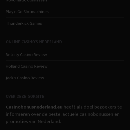
Novomatic Gokkasten
Play’n Go Slotmachines
Thunderkick Games
ONLINE CASINO’S NEDERLAND
Betcity Casino Review
Holland Casino Review
Jack’s Casino Review
OVER DEZE GOKSITE
Casinobonusnederland.eu
heeft als doel bezoekers te
informeren over de beste, actuele casinobonussen en
promoties van Nederland.